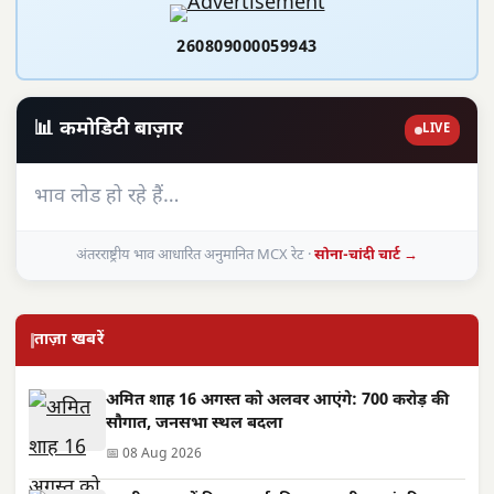
260809000059943
📊 कमोडिटी बाज़ार
LIVE
भाव लोड हो रहे हैं…
अंतरराष्ट्रीय भाव आधारित अनुमानित MCX रेट ·
सोना-चांदी चार्ट →
ताज़ा खबरें
अमित शाह 16 अगस्त को अलवर आएंगे: 700 करोड़ की
सौगात, जनसभा स्थल बदला
📅 08 Aug 2026