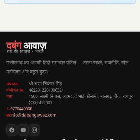
दबंग
आवाज़
सच की आवाज़ • भारत
छत्तीसगढ़ का अग्रणी हिंदी समाचार पोर्टल — ताज़ा खबरें, राजनीति, खेल,
मनोरंजन और बहुत कुछ।
श्री राणा सिकंदर सिंह
संपादक
4622012201006321
पंजीयन क्र.
1500, लक्ष्मी निवास, अहमदजी भाई कॉलोनी, नालगढ़ चौक, रायपुर
पता
(CG) 492001
9770440000
info@dabangawaz.com