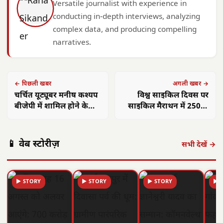
Versatile journalist with experience in
conducting in-depth interviews, analyzing
complex data, and producing compelling
narratives.
← पिछली खबर
अगली खबर →
चर्चित यूट्यूबर मनीष कश्यप
विश्व साइकिल दिवस पर
बीजेपी में शामिल होने के
साइकिल मैराथन में 250 से
लिए जनता से घूम-घूमकर
अधिक युवाओं और
माफी मांगने लगे
खिलाड़ियों ने की
प्रतिभागिता
📱 वेब स्टोरीज़
सभी देखें →
▶ STORY
▶ STORY
▶ STORY
▶ 