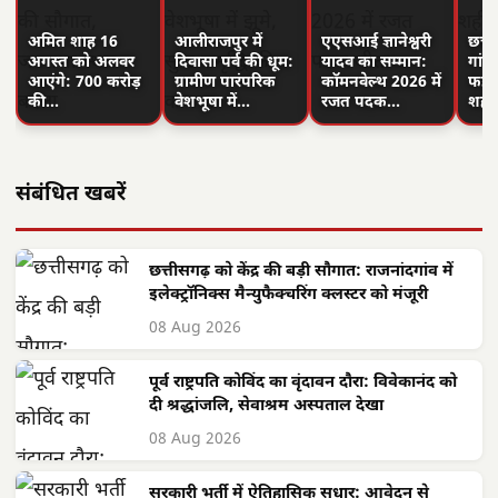
अमित शाह 16
आलीराजपुर में
एएसआई ज्ञानेश्वरी
छत्त
अगस्त को अलवर
दिवासा पर्व की धूम:
यादव का सम्मान:
गांवो
आएंगे: 700 करोड़
ग्रामीण पारंपरिक
कॉमनवेल्थ 2026 में
फहरा
की…
वेशभूषा में…
रजत पदक…
शहीद
संबंधित खबरें
छत्तीसगढ़ को केंद्र की बड़ी सौगात: राजनांदगांव में
इलेक्ट्रॉनिक्स मैन्युफैक्चरिंग क्लस्टर को मंजूरी
08 Aug 2026
पूर्व राष्ट्रपति कोविंद का वृंदावन दौरा: विवेकानंद को
दी श्रद्धांजलि, सेवाश्रम अस्पताल देखा
08 Aug 2026
सरकारी भर्ती में ऐतिहासिक सुधार: आवेदन से