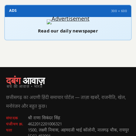
ADS
300 × 600
Read our daily newspaper
दबंग
आवाज़
सच की आवाज़ • भारत
छत्तीसगढ़ का अग्रणी हिंदी समाचार पोर्टल — ताज़ा खबरें, राजनीति, खेल,
मनोरंजन और बहुत कुछ।
श्री राणा सिकंदर सिंह
संपादक
4622012201006321
पंजीयन क्र.
1500, लक्ष्मी निवास, अहमदजी भाई कॉलोनी, नालगढ़ चौक, रायपुर
पता