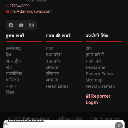
(CG) 492001
9770440000
info@dabangawaz.com
मुख्य खबरें
राज्य की खबरें
उपयोगी लिंक
छत्तीसगढ़
राज्य
होम
देश
मध्य प्रदेश
हमारे बारे में
अंतराष्ट्रीय
उत्तर प्रदेश
संपर्क करें
खेल
झारखंड
Disclaimer
राजनीतिक
हरियाणा
Privacy Policy
मनोरंजन
अध्यात्म
Sitemap
व्यापार
Head Lines
News Sitemap
शिक्षा
🔐 Reporter
Login
© 2026
Dabang Awaz
— सर्वाधिकार सुरक्षित | Sole Proprietor:
✕
Rana Sikander Singh | Reg. No. 4622012201006321, Raipur