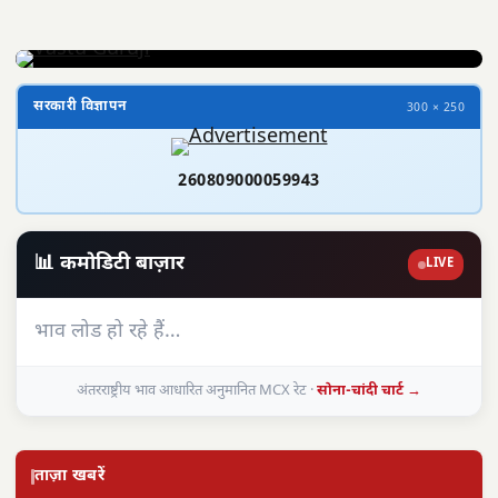
सरकारी विज्ञापन
300 × 250
260809000059943
📊 कमोडिटी बाज़ार
LIVE
भाव लोड हो रहे हैं…
अंतरराष्ट्रीय भाव आधारित अनुमानित MCX रेट ·
सोना-चांदी चार्ट →
ताज़ा खबरें