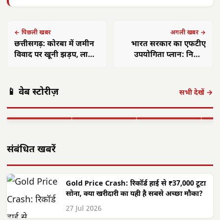
← पिछली खबर
अगली खबर →
छत्तीसगढ़: कोरबा में जमीन
भारत सरकार का एफटीए
विवाद पर खूनी झड़प, लाठी-
उपयोगिता प्लान: निर्यात
डंडे चले, वीडियो वायरल
बढ़ाने की नई रणनीति
अमित शाह 16
आलीराजपुर में
एएसआई ज्ञानेश्वरी
छत्त
📱 वेब स्टोरीज़
अगस्त को अलवर
दिवासा पर्व की धूम:
यादव का सम्मान:
गांवो
सभी देखें →
आएंगे: 700 करोड़
ग्रामीण पारंपरिक
कॉमनवेल्थ 2026 में
फहरा
की…
वेशभूषा में…
रजत पदक…
शहीद
▶ STORY
▶ STORY
▶ STORY
▶ 
संबंधित खबरें
Gold Price Crash: रिकॉर्ड हाई से ₹37,000 टूटा
सोना, क्या खरीदारी का यही है सबसे अच्छा मौका?
27 Jul 2026