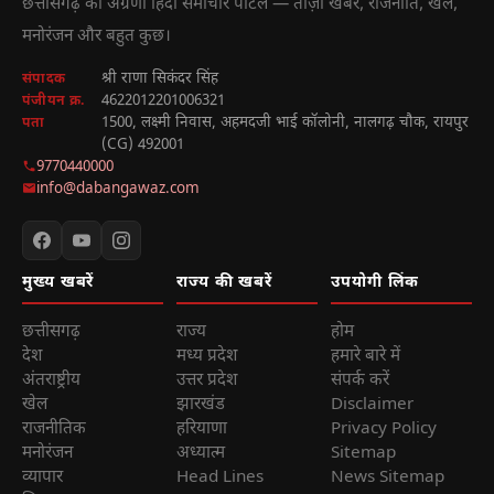
छत्तीसगढ़ का अग्रणी हिंदी समाचार पोर्टल — ताज़ा खबरें, राजनीति, खेल,
मनोरंजन और बहुत कुछ।
श्री राणा सिकंदर सिंह
संपादक
4622012201006321
पंजीयन क्र.
1500, लक्ष्मी निवास, अहमदजी भाई कॉलोनी, नालगढ़ चौक, रायपुर
पता
(CG) 492001
9770440000
info@dabangawaz.com
मुख्य खबरें
राज्य की खबरें
उपयोगी लिंक
छत्तीसगढ़
राज्य
होम
देश
मध्य प्रदेश
हमारे बारे में
अंतराष्ट्रीय
उत्तर प्रदेश
संपर्क करें
खेल
झारखंड
Disclaimer
राजनीतिक
हरियाणा
Privacy Policy
मनोरंजन
अध्यात्म
Sitemap
व्यापार
Head Lines
News Sitemap