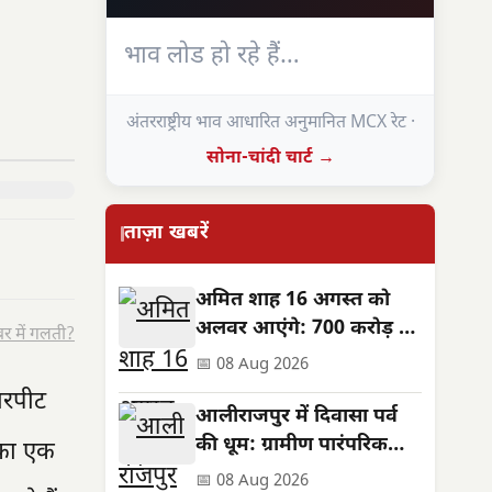
भाव लोड हो रहे हैं…
अंतरराष्ट्रीय भाव आधारित अनुमानित MCX रेट ·
सोना-चांदी चार्ट →
ताज़ा खबरें
अमित शाह 16 अगस्त को
अलवर आएंगे: 700 करोड़ की
र में गलती?
सौगात, जनसभा स्थल बदला
📅 08 Aug 2026
ारपीट
आलीराजपुर में दिवासा पर्व
की धूम: ग्रामीण पारंपरिक
का एक
वेशभूषा में झूमे, सुख-समृद्धि
📅 08 Aug 2026