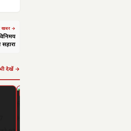
 खबर →
 विनिमय
ा सहारा
ी देखें →
▶ STORY
▶ STORY
▶ STORY