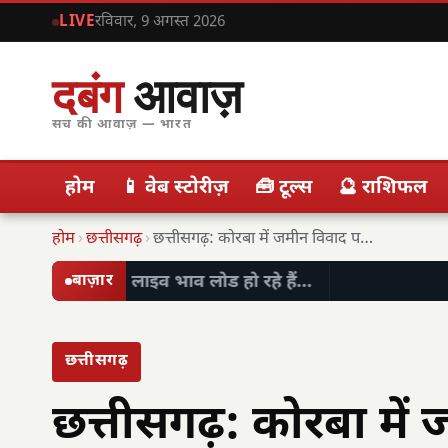
LIVE
रविवार, 9 अगस्त 2026
दबंग
आवाज़
सच की आवाज़ — भारत
होम
📱 वेब स्टोरीज़
🧰 टूल्स
🔮 राशिफल
होम
›
छत्तीसगढ़
›
छत्तीसगढ़: कोरबा में जमीन विवाद पर खूनी झड़प,…
लाइव भाव लोड हो रहे हैं…
बाज़ार
छत्तीसगढ़
छत्तीसगढ़: कोरबा में