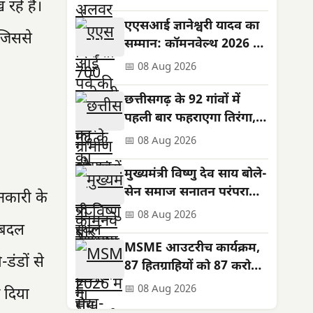
रहे हैं।
की कामना
एएसआई ज्ञानेश्वरी यादव का
 जिससे
सम्मान: कॉमनवेल्थ 2026 में
रजत पदक जीता
📅 08 Aug 2026
छत्तीसगढ़ के 92 गांवों में
पहली बार फहराएगा तिरंगा,
शहीदों को सम्मान
📅 08 Aug 2026
मुख्यमंत्री विष्णु देव साय बोले-
सेन समाज सनातन परंपराओं
नकारी के
और सामाजिक समरसता का
📅 08 Aug 2026
ं बदल
मजबूत आधार
MSME आउटरीच कार्यक्रम,
डंडों से
87 हितग्राहियों को 87 करोड़
के ऋण स्वीकृत; तरणजीत
📅 08 Aug 2026
ज दिया
सिंह होरा रहे विशिष्ट अतिथि