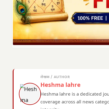
लेखक / AUTHOR
Heshma lahre
Heshma lahre is a dedicated jo
coverage across all news catego