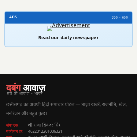
ADS
300 × 600
Read our daily newspaper
दबंग
आवाज़
सच की आवाज़ • भारत
छत्तीसगढ़ का अग्रणी हिंदी समाचार पोर्टल — ताज़ा खबरें, राजनीति, खेल,
मनोरंजन और बहुत कुछ।
श्री राणा सिकंदर सिंह
संपादक
4622012201006321
पंजीयन क्र.