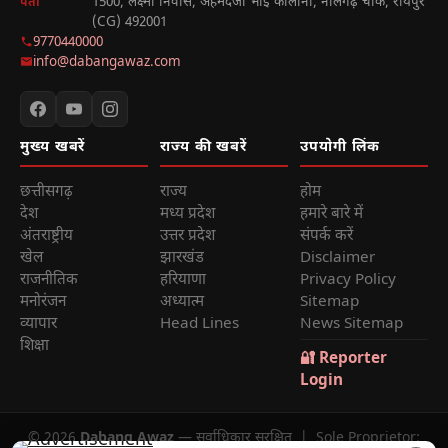
1500, लक्ष्मी निवास, अहमदजी भाई कॉलोनी, नालगढ़ चौक, रायपुर
पता
(CG) 492001
9770440000
info@dabangawaz.com
मुख्य खबरें
राज्य की खबरें
उपयोगी लिंक
छत्तीसगढ़
राज्य
होम
देश
मध्य प्रदेश
हमारे बारे में
अंतराष्ट्रीय
उत्तर प्रदेश
संपर्क करें
खेल
झारखंड
Disclaimer
राजनीतिक
हरियाणा
Privacy Policy
मनोरंजन
अध्यात्म
Sitemap
व्यापार
Head Lines
News Sitemap
शिक्षा
🔐 Reporter
Login
© 2026
Dabang Awaz
— सर्वाधिकार सुरक्षित | Sole Proprietor: