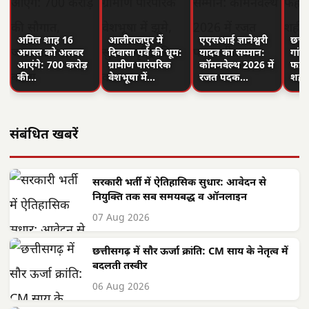
अमित शाह 16
आलीराजपुर में
एएसआई ज्ञानेश्वरी
छत्त
अगस्त को अलवर
दिवासा पर्व की धूम:
यादव का सम्मान:
गांवो
आएंगे: 700 करोड़
ग्रामीण पारंपरिक
कॉमनवेल्थ 2026 में
फहरा
की…
वेशभूषा में…
रजत पदक…
शहीद
संबंधित खबरें
सरकारी भर्ती में ऐतिहासिक सुधार: आवेदन से
नियुक्ति तक सब समयबद्ध व ऑनलाइन
07 Aug 2026
छत्तीसगढ़ में सौर ऊर्जा क्रांति: CM साय के नेतृत्व में
बदलती तस्वीर
06 Aug 2026