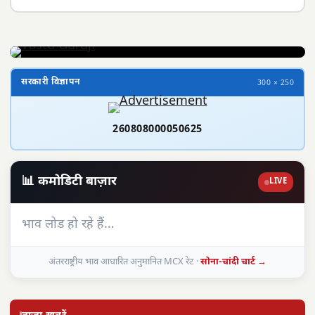
सरकारी विज्ञापन
300 × 250
260808000050625
📊 कमोडिटी बाज़ार
LIVE
भाव लोड हो रहे हैं…
अंतरराष्ट्रीय भाव आधारित अनुमानित MCX रेट ·
सोना-चांदी चार्ट →