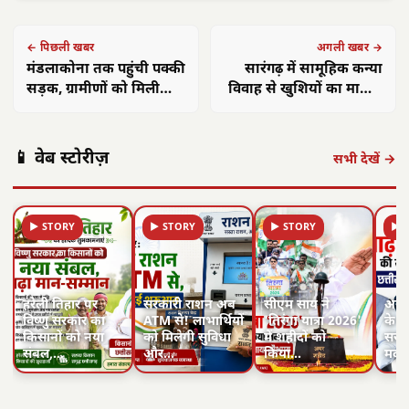
← पिछली खबर
अगली खबर →
मंडलाकोना तक पहुंची पक्की
सारंगढ़ में सामूहिक कन्या
सड़क, ग्रामीणों को मिली
विवाह से खुशियों का माहौल
बड़ी राहत
बना
📱 वेब स्टोरीज़
सभी देखें →
▶ STORY
▶ STORY
▶ STORY
▶ 
हरेली तिहार पर
सरकारी राशन अब
सीएम साय ने
असम 
विष्णु सरकार का
ATM से! लाभार्थियों
'तिरंगा यात्रा 2026'
के ल
किसानों को नया
को मिलेगी सुविधा
में शहीदों को
सरका
संबल,…
और…
किया…
मदद