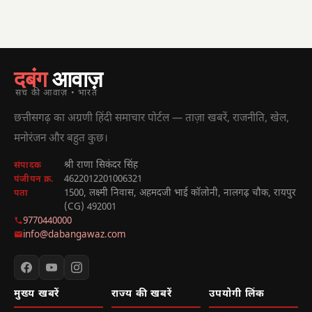
दबंग
आवाज़
सच की आवाज़ • भारत
छत्तीसगढ़ का अग्रणी हिंदी समाचार पोर्टल — ताज़ा खबरें, राजनीति, खेल,
मनोरंजन और बहुत कुछ।
श्री राणा सिकंदर सिंह
संपादक
4622012201006321
पंजीयन क्र.
1500, लक्ष्मी निवास, अहमदजी भाई कॉलोनी, नालगढ़ चौक, रायपुर
पता
(CG) 492001
9770440000
info@dabangawaz.com
मुख्य खबरें
राज्य की खबरें
उपयोगी लिंक