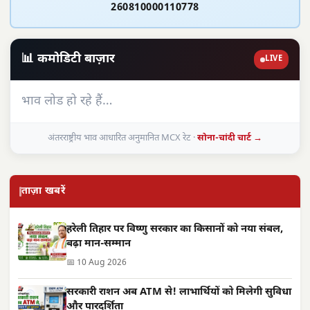
260810000110778
📊 कमोडिटी बाज़ार
LIVE
भाव लोड हो रहे हैं…
अंतरराष्ट्रीय भाव आधारित अनुमानित MCX रेट ·
सोना-चांदी चार्ट →
ताज़ा खबरें
हरेली तिहार पर विष्णु सरकार का किसानों को नया संबल,
बढ़ा मान-सम्मान
📅 10 Aug 2026
सरकारी राशन अब ATM से! लाभार्थियों को मिलेगी सुविधा
और पारदर्शिता