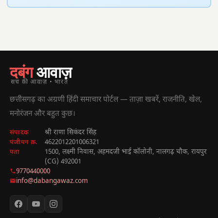
दबंग
आवाज़
सच की आवाज़ • भारत
छत्तीसगढ़ का अग्रणी हिंदी समाचार पोर्टल — ताज़ा खबरें, राजनीति, खेल,
मनोरंजन और बहुत कुछ।
श्री राणा सिकंदर सिंह
संपादक
4622012201006321
पंजीयन क्र.
1500, लक्ष्मी निवास, अहमदजी भाई कॉलोनी, नालगढ़ चौक, रायपुर
पता
(CG) 492001
9770440000
info@dabangawaz.com