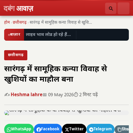
दबंग
आवाज़
होम
›
छत्तीसगढ़
›
सारंगढ़ में सामूहिक कन्या विवाह से खुशियों का…
बाज़ार
लाइव भाव लोड हो रहे हैं…
छत्तीसगढ़
सारंगढ़ में सामूहिक कन्या विवाह से
खुशियों का माहौल बना
✍️
Heshma lahre
📅 09 May 2026
⏱️ 2 मिनट पढ़ें
WhatsApp
Facebook
Twitter
Telegram
लिंक कॉ