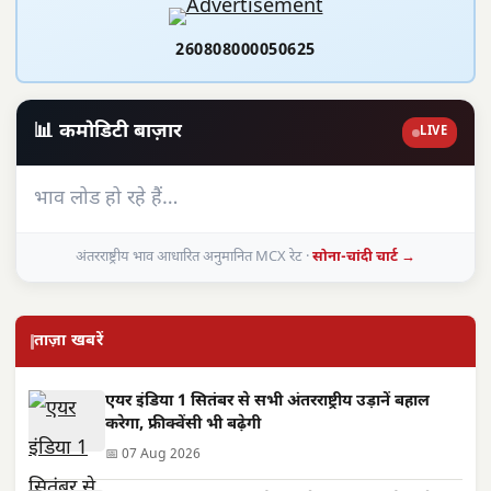
260808000050625
📊 कमोडिटी बाज़ार
LIVE
भाव लोड हो रहे हैं…
अंतरराष्ट्रीय भाव आधारित अनुमानित MCX रेट ·
सोना-चांदी चार्ट →
ताज़ा खबरें
एयर इंडिया 1 सितंबर से सभी अंतरराष्ट्रीय उड़ानें बहाल
करेगा, फ्रीक्वेंसी भी बढ़ेगी
📅 07 Aug 2026