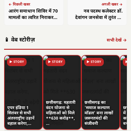
← पिछली खबर
अगली खबर →
आरंग समाधान शिविर में 70
नव पदस्थ कलेक्टर डॉ.
मामलों का त्वरित निराकरण
देवांगन जनसेवा में तुरंत हुए
हुआ
सक्रिय
📱 वेब स्टोरीज़
सभी देखें →
▶ STORY
▶ STORY
▶ STORY
▶ 
छत्तीसगढ़: महतारी
छत्तीसगढ़ का
एयर इंडिया 1
वंदन योजना से
'समाज कल्याण
छत्त
सितंबर से सभी
महिलाओं को मिले
मॉडल' बना लाखों
में 
अंतरराष्ट्रीय उड़ानें
**630 करोड़**,
जरूरतमंदों की
का न
बहाल करेगा,…
…
संजीवनी
बनी