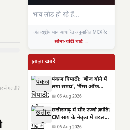
भाव लोड हो रहे हैं…
अंतरराष्ट्रीय भाव आधारित अनुमानित MCX रेट ·
सोना-चांदी चार्ट →
ताज़ा खबरें
पंकज त्रिपाठी: ‘बीज बोने में
लगा समय’, ‘गैंग्स ऑफ
र में गलती?
वासेपुर’ से पहले का सफर
📅 06 Aug 2026
छत्तीसगढ़ में सौर ऊर्जा क्रांति:
CM साय के नेतृत्व में बदलती
े
तस्वीर
📅 06 Aug 2026