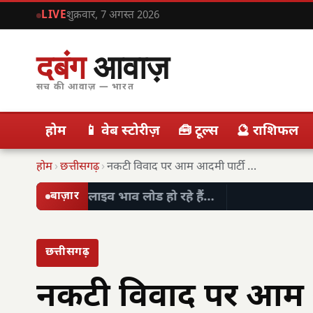
LIVE
शुक्रवार, 7 अगस्त 2026
दबंग
आवाज़
सच की आवाज़ — भारत
होम
📱 वेब स्टोरीज़
🧰 टूल्स
🔮 राशिफल
होम
›
छत्तीसगढ़
›
नकटी विवाद पर आम आदमी पार्टी का अभियान…
लाइव भाव लोड हो रहे हैं…
बाज़ार
छत्तीसगढ़
नकटी विवाद पर आम 