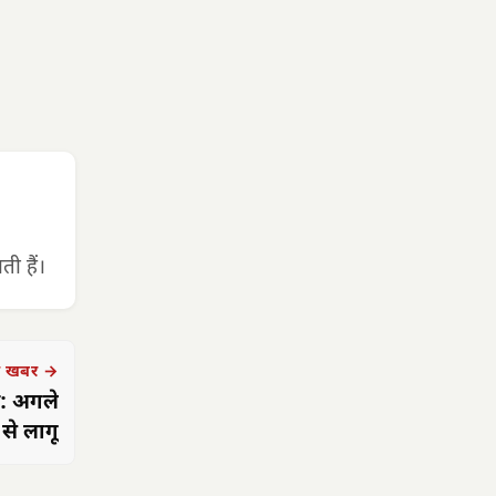
ी हैं।
 खबर →
्र: अगले
से लागू