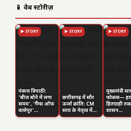
📱 वेब स्टोरीज़
▶ STORY
▶ STORY
▶ STORY
पंकज त्रिपाठी:
मुख्यमंत्री स
'बीज बोने में लगा
छत्तीसगढ़ में सौर
फोकस— हर प
समय', 'गैंग्स ऑफ
ऊर्जा क्रांति: CM
हितग्राही तक 
वासेपुर'…
साय के नेतृत्व में…
शासन…