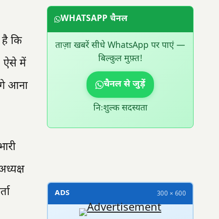
WHATSAPP चैनल
 है कि
ताज़ा खबरें सीधे WhatsApp पर पाएं —
बिल्कुल मुफ़्त!
से में
चैनल से जुड़ें
आगे आना
निःशुल्क सदस्यता
रभारी
300 × 100
अध्यक्ष
्ता
ADS
300 × 600