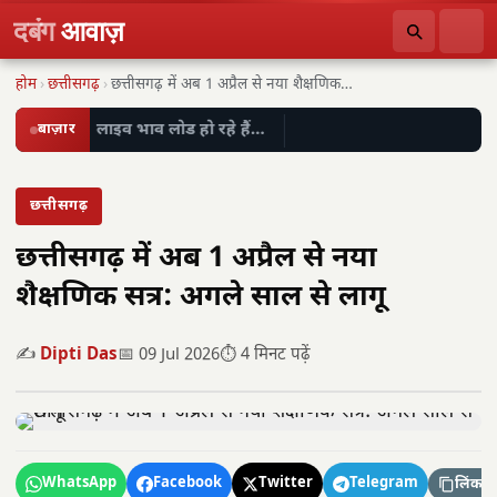
दबंग
आवाज़
होम
›
छत्तीसगढ़
›
छत्तीसगढ़ में अब 1 अप्रैल से नया शैक्षणिक…
बाज़ार
लाइव भाव लोड हो रहे हैं…
छत्तीसगढ़
छत्तीसगढ़ में अब 1 अप्रैल से नया
शैक्षणिक सत्र: अगले साल से लागू
✍️
Dipti Das
📅 09 Jul 2026
⏱️ 4 मिनट पढ़ें
WhatsApp
Facebook
Twitter
Telegram
लिंक कॉ