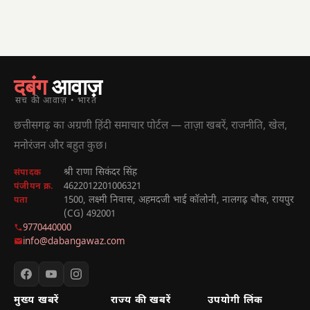
दबंग
आवाज़
सच की आवाज़ • भारत
छत्तीसगढ़ का अग्रणी हिंदी समाचार पोर्टल — ताज़ा खबरें, राजनीति, खेल,
मनोरंजन और बहुत कुछ।
श्री राणा सिकंदर सिंह
संपादक
4622012201006321
पंजीयन क्र.
1500, लक्ष्मी निवास, अहमदजी भाई कॉलोनी, नालगढ़ चौक, रायपुर
पता
(CG) 492001
9770440000
info@dabangawaz.com
मुख्य खबरें
राज्य की खबरें
उपयोगी लिंक