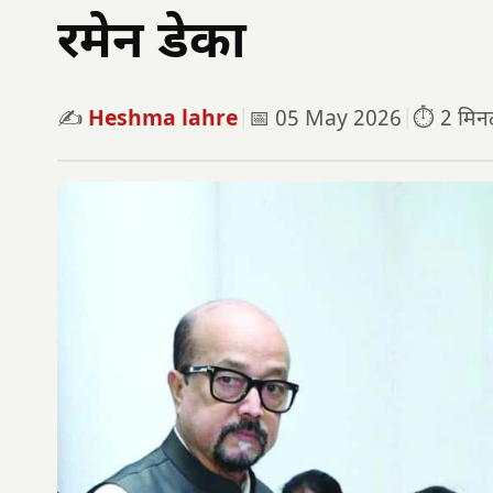
रमेन डेका
✍️
Heshma lahre
|
📅 05 May 2026
|
⏱️ 2 मिनट 