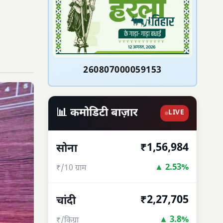
260807000059153
📊 कमोडिटी बाज़ार
LIVE
₹1,56,984
सोना
▲ 2.53%
₹/10 ग्राम
₹2,27,705
चांदी
▲ 3.8%
₹/किग्रा