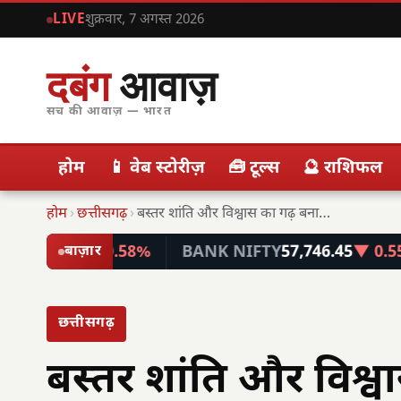
LIVE
शुक्रवार, 7 अगस्त 2026
दबंग
आवाज़
सच की आवाज़ — भारत
होम
📱 वेब स्टोरीज़
🧰 टूल्स
🔮 राशिफल
होम
›
छत्तीसगढ़
›
बस्तर शांति और विश्वास का गढ़ बना: राज्यपाल…
7
▼ 0.58%
BANK NIFTY
57,746.45
▼ 0.55%
IND
बाज़ार
छत्तीसगढ़
बस्तर शांति और विश्व