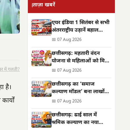
ताज़ा खबरें
एयर इंडिया 1 सितंबर से सभी
अंतरराष्ट्रीय उड़ानें बहाल
करेगा, फ्रीक्वेंसी भी बढ़ेगी
📅 07 Aug 2026
छत्तीसगढ़: महतारी वंदन
योजना से महिलाओं को मिले
**630 करोड़**,
र में गलती?
📅 07 Aug 2026
सशक्तिकरण की नई मिसाल
छत्तीसगढ़ का ‘समाज
ा है।
कल्याण मॉडल’ बना लाखों
जरूरतमंदों की संजीवनी
कार्यों
📅 07 Aug 2026
छत्तीसगढ़: ढाई साल में
श्रमिक कल्याण का नया