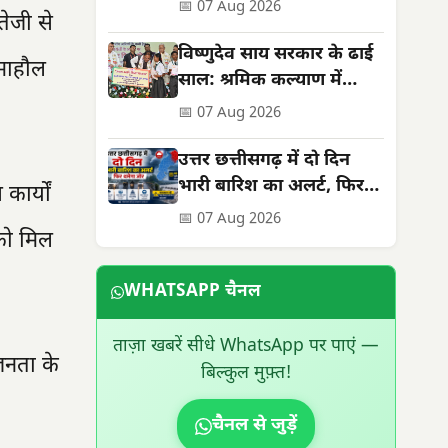
अध्याय, बनी राष्ट्रीय पहचान
📅 07 Aug 2026
तेजी से
विष्णुदेव साय सरकार के ढाई
 माहौल
साल: श्रमिक कल्याण में
ऐतिहासिक उपलब्धियां
📅 07 Aug 2026
उत्तर छत्तीसगढ़ में दो दिन
भारी बारिश का अलर्ट, फिर
ार्यों
थमेगा जोर
📅 07 Aug 2026
 को मिल
WHATSAPP चैनल
ताज़ा खबरें सीधे WhatsApp पर पाएं —
जनता के
बिल्कुल मुफ़्त!
चैनल से जुड़ें