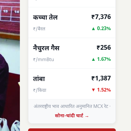
₹7,376
कच्चा तेल
▲ 0.23%
₹/बैरल
₹256
नैचुरल गैस
▲ 1.67%
₹/mmBtu
₹1,387
तांबा
▼ 1.52%
₹/किग्रा
अंतरराष्ट्रीय भाव आधारित अनुमानित MCX रेट ·
सोना-चांदी चार्ट →