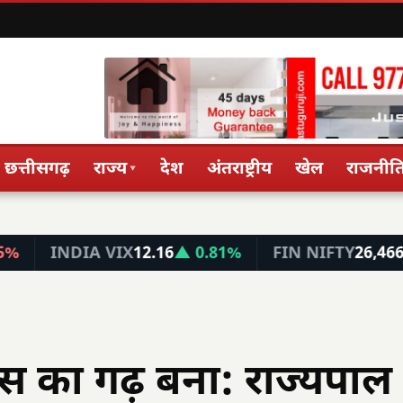
छत्तीसगढ़
राज्य
देश
अंतराष्ट्रीय
खेल
राजनीत
▾
IA VIX
12.16
▲ 0.81%
FIN NIFTY
26,466
▼ 1.48%
ास का गढ़ बना: राज्यपाल