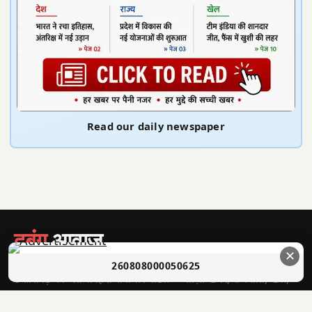
Read our daily newspaper
दबंग
आवाज़
सच की आवाज़ • भारत
✕
260808000050625
छत्तीसगढ़ का अग्रणी हिंदी समाचार पोर्टल — ताज़ा खबरें, राजनीति, खेल,
मनोरंजन और बहुत कुछ।