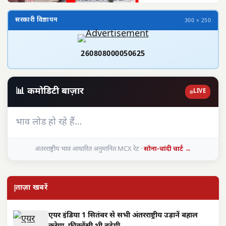
सरकारी विज्ञापन
300 × 250
260808000050625
📊 कमोडिटी बाज़ार
LIVE
भाव लोड हो रहे हैं…
अंतरराष्ट्रीय भाव आधारित अनुमानित MCX रेट ·
सोना-चांदी चार्ट →
ताज़ा खबरें
एयर इंडिया 1 सितंबर से सभी अंतरराष्ट्रीय उड़ानें बहाल