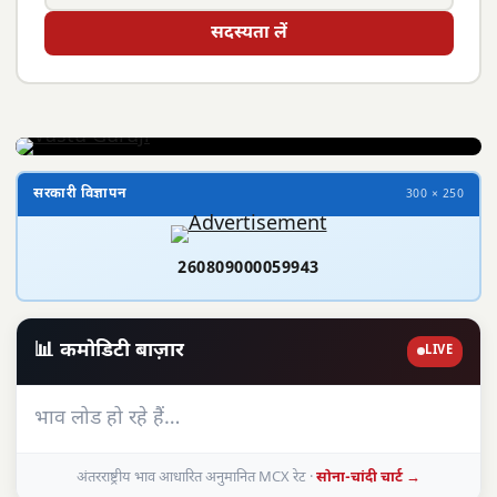
सदस्यता लें
सरकारी विज्ञापन
300 × 250
260809000059943
📊 कमोडिटी बाज़ार
LIVE
भाव लोड हो रहे हैं…
अंतरराष्ट्रीय भाव आधारित अनुमानित MCX रेट ·
सोना-चांदी चार्ट →