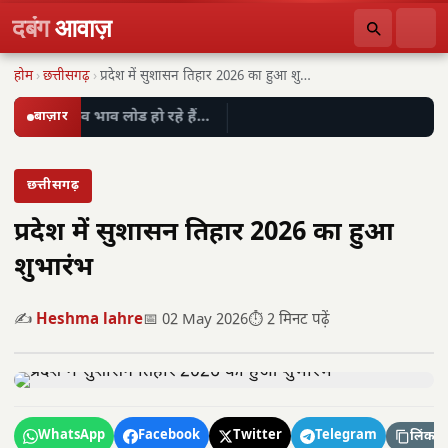
दबंग
आवाज़
होम
›
छत्तीसगढ़
›
प्रदेश में सुशासन तिहार 2026 का हुआ शुभारंभ
बाज़ार
लाइव भाव लोड हो रहे हैं…
छत्तीसगढ़
प्रदेश में सुशासन तिहार 2026 का हुआ
शुभारंभ
✍️
Heshma lahre
📅 02 May 2026
⏱️ 2 मिनट पढ़ें
WhatsApp
Facebook
Twitter
Telegram
लिंक कॉ