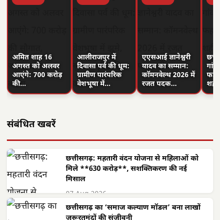
अमित शाह 16
आलीराजपुर में
एएसआई ज्ञानेश्वरी
छत्त
अगस्त को अलवर
दिवासा पर्व की धूम:
यादव का सम्मान:
गांवो
आएंगे: 700 करोड़
ग्रामीण पारंपरिक
कॉमनवेल्थ 2026 में
फहरा
की…
वेशभूषा में…
रजत पदक…
शहीद
संबंधित खबरें
छत्तीसगढ़: महतारी वंदन योजना से महिलाओं को
मिले **630 करोड़**, सशक्तिकरण की नई
मिसाल
07 Aug 2026
छत्तीसगढ़ का ‘समाज कल्याण मॉडल’ बना लाखों
जरूरतमंदों की संजीवनी