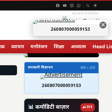
☀️
ADVERTISEMENT
✕
260807000059153
िक
व्यापार
मनोरंजन
शिक्षा
अध्यात्म
Head Li
सरकारी विज्ञापन
300 × 250
260807000059153
📊 कमोडिटी बाज़ार
LIVE