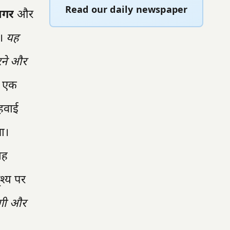
Read our daily newspaper
 नगर
और
ी।
यह
करने और
ए एक
हवाई
गा।
यह
श्य पर
ेगी और