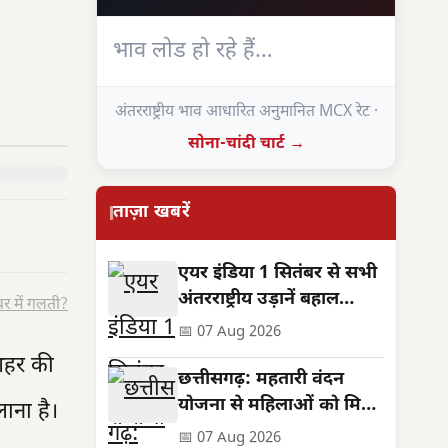
भाव लोड हो रहे हैं…
अंतरराष्ट्रीय भाव आधारित अनुमानित MCX रेट ·
सोना-चांदी चार्ट →
ताज़ा खबरें
एयर इंडिया 1 सितंबर से सभी
अंतरराष्ट्रीय उड़ानें बहाल
र में गलती?
करेगा, फ्रीक्वेंसी भी बढ़ेगी
📅 07 Aug 2026
 शहर की
छत्तीसगढ़: महतारी वंदन
योजना से महिलाओं को मिले
ाना है।
**630 करोड़**,
📅 07 Aug 2026