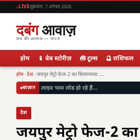
LIVE
शुक्रवार, 7 अगस्त 2026
दबंग
आवाज़
सच की आवाज़ — भारत
होम
📱 वेब स्टोरीज़
🧰 टूल्स
🔮 राशिफल
होम
›
देश
›
जयपुर मेट्रो फेज-2 का शिलान्यास: 41 किमी का…
लाइव भाव लोड हो रहे हैं…
बाज़ार
देश
जयपुर मेट्रो फेज-2 क