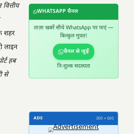
वित्तीय
WHATSAPP चैनल
ताज़ा खबरें सीधे WhatsApp पर पाएं —
कि शहर
बिल्कुल मुफ़्त!
रो लाइन
चैनल से जुड़ें
ोर्ट हब
निःशुल्क सदस्यता
ी से
300 × 100
ADS
300 × 600