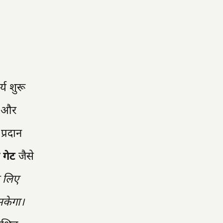
्य शुरू
ा और
प्रदान
 गेट
जैसे
े लिए
सकेगा।