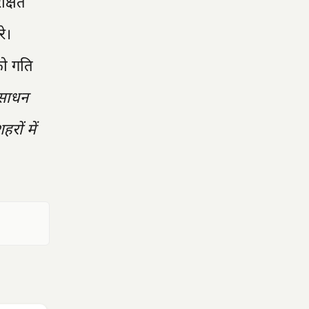
क्षित
े।
को गति
साधन
ों में