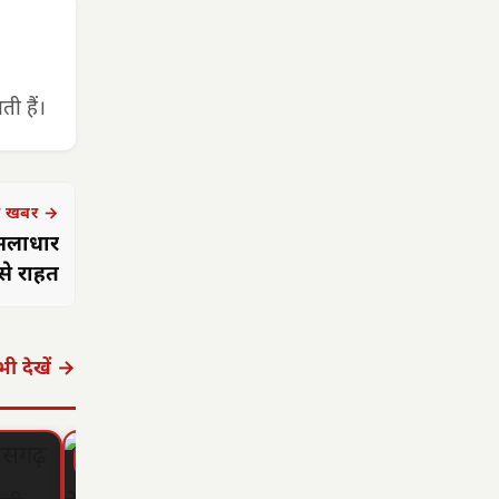
ी हैं।
 खबर →
ूसलाधार
से राहत
ी देखें →
▶ STORY
▶ STORY
▶ STORY