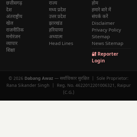
छत्तीसगढ़
राज्य
होम
देश
मध्य प्रदेश
हमारे बारे में
अंतराष्ट्रीय
उत्तर प्रदेश
संपर्क करें
खेल
झारखंड
Disclaimer
राजनीतिक
हरियाणा
Privacy Policy
मनोरंजन
अध्यात्म
Sitemap
व्यापार
Head Lines
News Sitemap
शिक्षा
🔐 Reporter
Login
© 2026
Dabang Awaz
— सर्वाधिकार सुरक्षित | Sole Proprietor:
Rana Sikander Singh | Reg. No. 4622012201006321, Raipur
(C.G.)