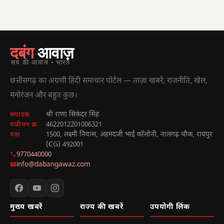
दबंग
आवाज़
सच की आवाज़ • भारत
छत्तीसगढ़ का अग्रणी हिंदी समाचार पोर्टल — ताज़ा खबरें, राजनीति, खेल,
मनोरंजन और बहुत कुछ।
श्री राणा सिकंदर सिंह
संपादक
4622012201006321
पंजीयन क्र.
1500, लक्ष्मी निवास, अहमदजी भाई कॉलोनी, नालगढ़ चौक, रायपुर
पता
(CG) 492001
9770440000
info@dabangawaz.com
मुख्य खबरें
राज्य की खबरें
उपयोगी लिंक