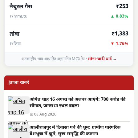
₹253
नैचुरल गैस
▲ 0.83%
₹/mmBtu
₹1,383
तांबा
▼ 1.76%
₹/किग्रा
अंतरराष्ट्रीय भाव आधारित अनुमानित MCX रेट ·
सोना-चांदी चार्ट →
ताज़ा खबरें
अमित शाह 16 अगस्त को अलवर आएंगे: 700 करोड़ की
सौगात, जनसभा स्थल बदला
📅 08 Aug 2026
आलीराजपुर में दिवासा पर्व की धूम: ग्रामीण पारंपरिक
वेशभूषा में झूमे, सुख-समृद्धि की कामना