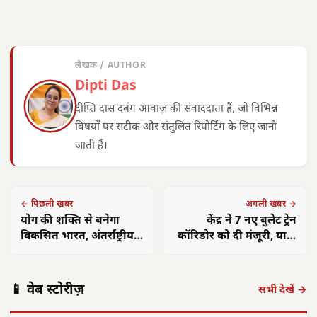
लेखक / AUTHOR
Dipti Das
दीप्ति दास दबंग आवाज़ की संवाददाता हैं, जो विभिन्न
विषयों पर सटीक और संतुलित रिपोर्टिंग के लिए जानी
जाती हैं।
← पिछली खबर
अगली खबर →
योग की शक्ति से बनेगा
केंद्र ने 7 नए बुलेट ट्रेन
विकसित भारत, अंतर्राष्ट्रीय
कॉरिडोर को दी मंजूरी, यात्रा
योग दिवस पर गूंजेगा स्वास्थ्य
का समय होगा कम
का संदेश
अमित शाह 16
आलीराजपुर में
एएसआई ज्ञानेश्वरी
छत्त
📱 वेब स्टोरीज़
अगस्त को अलवर
दिवासा पर्व की धूम:
यादव का सम्मान:
गांवो
सभी देखें →
आएंगे: 700 करोड़
ग्रामीण पारंपरिक
कॉमनवेल्थ 2026 में
फहरा
की…
वेशभूषा में…
रजत पदक…
शहीद