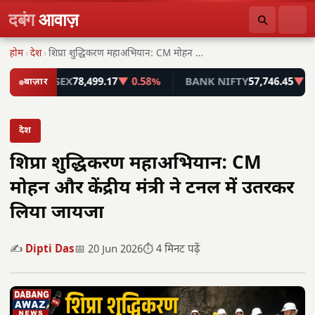
दबंग
आवाज़
होम
›
देश
›
शिप्रा शुद्धिकरण महाअभियान: CM मोहन और केंद्रीय मंत्री…
SENSEX
बाज़ार
78,499.17
▼ 0.58%
BANK NIFTY
57,746.45
▼ 0.55%
देश
शिप्रा शुद्धिकरण महाअभियान: CM
मोहन और केंद्रीय मंत्री ने टनल में उतरकर
लिया जायजा
✍️
Dipti Das
📅 20 Jun 2026
⏱️ 4 मिनट पढ़ें