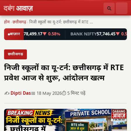
दबंग
आवाज़
होम
›
छत्तीसगढ़
›
निजी स्कूलों का यू-टर्न: छत्तीसगढ़ में RTE प्रवेश…
NSEX
बाज़ार
78,499.17
▼ 0.58%
BANK NIFTY
57,746.45
▼ 0.55%
छत्तीसगढ़
निजी स्कूलों का यू-टर्न: छत्तीसगढ़ में RTE
प्रवेश आज से शुरू, आंदोलन खत्म
✍️
Dipti Das
📅 18 May 2026
⏱️ 5 मिनट पढ़ें