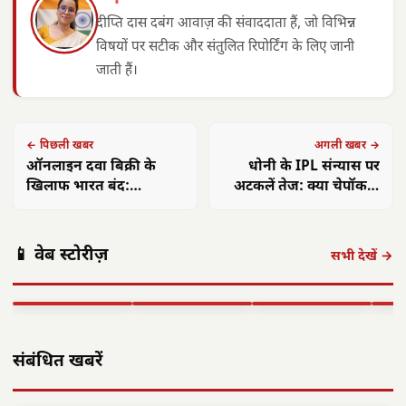
दीप्ति दास दबंग आवाज़ की संवाददाता हैं, जो विभिन्न
विषयों पर सटीक और संतुलित रिपोर्टिंग के लिए जानी
जाती हैं।
← पिछली खबर
अगली खबर →
ऑनलाइन दवा बिक्री के
धोनी के IPL संन्यास पर
खिलाफ भारत बंद:
अटकलें तेज: क्या चेपॉक में
छत्तीसगढ़ में 20,000 दुकानें
होगा बड़ा ऐलान?
छत्तीसगढ़ को केंद्र
बंद
मनेंद्रगढ़-चिरमिरी-
की बड़ी सौगात:
पूर्व राष्ट्रपति कोविंद
ढाई 
📱 वेब स्टोरीज़
भरतपुर HIV
राजनांदगांव में
का वृंदावन दौरा:
कल्
सभी देखें →
नियंत्रण में अव्वल,
इलेक्ट्रॉनिक्स
विवेकानंद को दी
दिशा
राष्ट्रीय लक्ष्य प्राप्त
मैन्युफैक्चरिंग…
श्रद्धांजलि,…
ने…
▶ STORY
▶ STORY
▶ STORY
▶ 
संबंधित खबरें