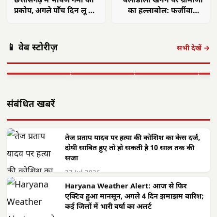
छत्तीसगढ़ में भीषण गर्मी का
बैलाडीला खनन पर ग्रामीणों
प्रकोप, अगले पाँच दिन लू का
का हल्लाबोल: फर्जीवाड़ा-
रेड अलर्ट
राजस्व हानि का आरोप
छत्तीसगढ़: महतारी
छत्तीसगढ़ का
एयर इंडिया 1
वंदन योजना से
'समाज कल्याण
छत्त
📱 वेब स्टोरीज़
सितंबर से सभी
महिलाओं को मिले
मॉडल' बना लाखों
में 
सभी देखें →
अंतरराष्ट्रीय उड़ानें
**630 करोड़**,
जरूरतमंदों की
का न
बहाल करेगा,…
…
संजीवनी
बनी
▶ STORY
▶ STORY
▶ STORY
▶ 
संबंधित खबरें
तेज प्रताप यादव पर हत्या की कोशिश का केस दर्ज,
दोषी साबित हुए तो हो सकती है 10 साल तक की
सजा
27 Jul 2026
Haryana Weather Alert: आज से फिर
एक्टिव हुआ मानसून, अगले 4 दिन झमाझम बारिश;
कई जिलों में भारी वर्षा का अलर्ट