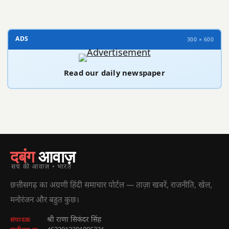
ADS
300 × 600
Read our daily newspaper
दबंग
आवाज़
सच की आवाज़ • भारत
छत्तीसगढ़ का अग्रणी हिंदी समाचार पोर्टल — ताज़ा खबरें, राजनीति, खेल,
मनोरंजन और बहुत कुछ।
श्री राणा सिकंदर सिंह
संपादक