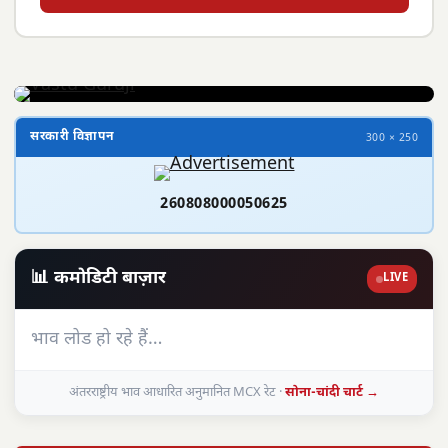
सरकारी विज्ञापन
300 × 250
260808000050625
📊 कमोडिटी बाज़ार
LIVE
भाव लोड हो रहे हैं…
अंतरराष्ट्रीय भाव आधारित अनुमानित MCX रेट ·
सोना-चांदी चार्ट →