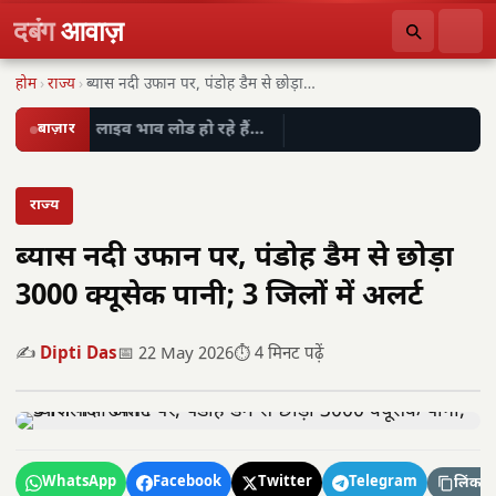
दबंग
आवाज़
होम
›
राज्य
›
ब्यास नदी उफान पर, पंडोह डैम से छोड़ा…
बाज़ार
लाइव भाव लोड हो रहे हैं…
राज्य
ब्यास नदी उफान पर, पंडोह डैम से छोड़ा
3000 क्यूसेक पानी; 3 जिलों में अलर्ट
✍️
Dipti Das
📅 22 May 2026
⏱️ 4 मिनट पढ़ें
WhatsApp
Facebook
Twitter
Telegram
लिंक कॉ