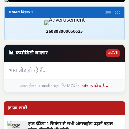
सरकारी विज्ञापन
300 × 250
260808000050625
📊 कमोडिटी बाज़ार
LIVE
भाव लोड हो रहे हैं…
अंतरराष्ट्रीय भाव आधारित अनुमानित MCX रेट ·
सोना-चांदी चार्ट →
ताज़ा खबरें
एयर इंडिया 1 सितंबर से सभी अंतरराष्ट्रीय उड़ानें बहाल