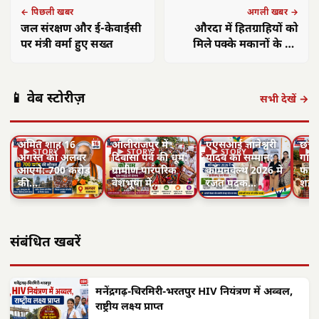
← पिछली खबर
अगली खबर →
जल संरक्षण और ई-केवाईसी
औरदा में हितग्राहियों को
पर मंत्री वर्मा हुए सख्त
मिले पक्के मकानों के नए
आशियाने
📱 वेब स्टोरीज़
सभी देखें →
अमित शाह 16
आलीराजपुर में
एएसआई ज्ञानेश्वरी
छत्त
▶ STORY
▶ STORY
▶ STORY
▶ 
अगस्त को अलवर
दिवासा पर्व की धूम:
यादव का सम्मान:
गांवो
आएंगे: 700 करोड़
ग्रामीण पारंपरिक
कॉमनवेल्थ 2026 में
फहरा
की…
वेशभूषा में…
रजत पदक…
शहीद
संबंधित खबरें
मनेंद्रगढ़-चिरमिरी-भरतपुर HIV नियंत्रण में अव्वल,
राष्ट्रीय लक्ष्य प्राप्त