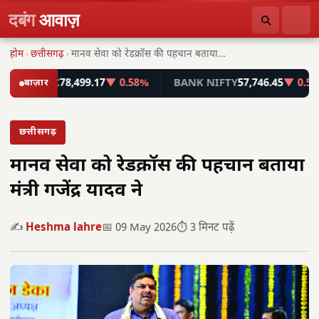
दबंग
आवाज़
होम
›
छत्तीसगढ़
›
मानव सेवा को रेडक्रॉस की पहचान बताया मंत्री…
SENSEX
बाज़ार
78,499.17
▼ 0.58%
BANK NIFTY
57,746.45
▼ 0.55%
छत्तीसगढ़
मानव सेवा को रेडक्रॉस की पहचान बताया
मंत्री गजेंद्र यादव ने
✍️
Heshma lahre
📅 09 May 2026
⏱️ 3 मिनट पढ़ें