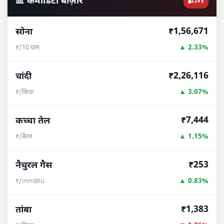
📊 कमोडिटी बाज़ार
LIVE
₹1,56,671
सोना
▲ 2.33%
₹/10 ग्राम
₹2,26,116
चांदी
▲ 3.07%
₹/किग्रा
₹7,444
कच्चा तेल
▲ 1.15%
₹/बैरल
₹253
नैचुरल गैस
▲ 0.83%
₹/mmBtu
₹1,383
तांबा