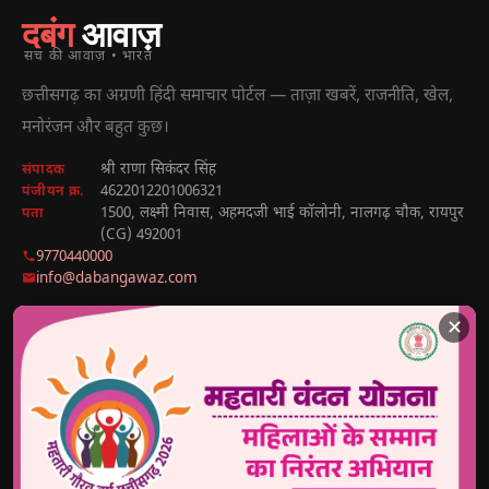
दबंग
आवाज़
सच की आवाज़ • भारत
छत्तीसगढ़ का अग्रणी हिंदी समाचार पोर्टल — ताज़ा खबरें, राजनीति, खेल,
मनोरंजन और बहुत कुछ।
श्री राणा सिकंदर सिंह
संपादक
4622012201006321
पंजीयन क्र.
1500, लक्ष्मी निवास, अहमदजी भाई कॉलोनी, नालगढ़ चौक, रायपुर
पता
(CG) 492001
9770440000
info@dabangawaz.com
✕
मुख्य खबरें
राज्य की खबरें
उपयोगी लिंक
छत्तीसगढ़
राज्य
होम
देश
मध्य प्रदेश
हमारे बारे में
अंतराष्ट्रीय
उत्तर प्रदेश
संपर्क करें