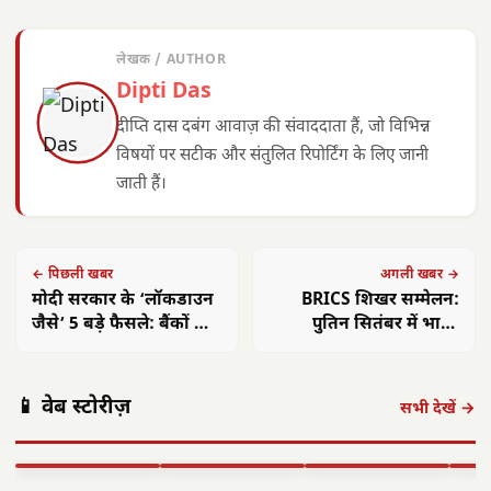
लेखक / AUTHOR
Dipti Das
दीप्ति दास दबंग आवाज़ की संवाददाता हैं, जो विभिन्न
विषयों पर सटीक और संतुलित रिपोर्टिंग के लिए जानी
जाती हैं।
← पिछली खबर
अगली खबर →
मोदी सरकार के ‘लॉकडाउन
BRICS शिखर सम्मेलन:
जैसे’ 5 बड़े फैसले: बैंकों को
पुतिन सितंबर में भारत
सख्त निर्देश जारी
आएंगे, क्रेमलिन ने दी पुष्टि
छत्तीसगढ़ की
ऑपरेशन निश्चय:
महिलाओं ने
कैबिनेट के बड़े
बच्चो
📱 वेब स्टोरीज़
खरोरा पुलिस ने
कांवरियों को कराया
फैसले: विकास और
विका
सभी देखें →
120 पौवा अवैध
नि:शुल्क जलपान:
जनकल्याण को
होगा
शराब के…
सेवा…
मिली नई…
छत्त
▶ STORY
▶ STORY
▶ STORY
▶ 