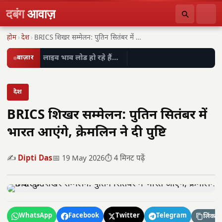
दबंग
आवाज़
होम
›
देश
›
BRICS शिखर सम्मेलन: पुतिन सितंबर में भारत आएंगे,…
बाज़ार
लाइव भाव लोड हो रहे हैं…
देश
BRICS शिखर सम्मेलन: पुतिन सितंबर में
भारत आएंगे, क्रेमलिन ने दी पुष्टि
✍️
Dipti Das
📅 19 May 2026
⏱️ 4 मिनट पढ़ें
WhatsApp
Facebook
Twitter
Telegram
लिंक कॉ