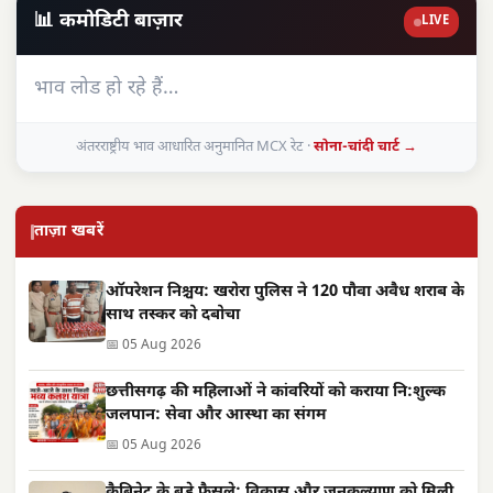
📊 कमोडिटी बाज़ार
LIVE
भाव लोड हो रहे हैं…
अंतरराष्ट्रीय भाव आधारित अनुमानित MCX रेट ·
सोना-चांदी चार्ट →
ताज़ा खबरें
ऑपरेशन निश्चय: खरोरा पुलिस ने 120 पौवा अवैध शराब के
साथ तस्कर को दबोचा
📅 05 Aug 2026
छत्तीसगढ़ की महिलाओं ने कांवरियों को कराया नि:शुल्क
जलपान: सेवा और आस्था का संगम
📅 05 Aug 2026
कैबिनेट के बड़े फैसले: विकास और जनकल्याण को मिली