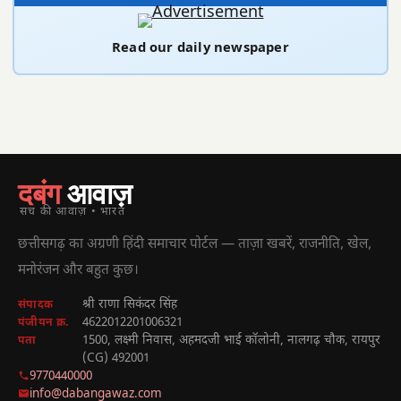
Read our daily newspaper
दबंग
आवाज़
सच की आवाज़ • भारत
छत्तीसगढ़ का अग्रणी हिंदी समाचार पोर्टल — ताज़ा खबरें, राजनीति, खेल,
मनोरंजन और बहुत कुछ।
श्री राणा सिकंदर सिंह
संपादक
4622012201006321
पंजीयन क्र.
1500, लक्ष्मी निवास, अहमदजी भाई कॉलोनी, नालगढ़ चौक, रायपुर
पता
(CG) 492001
9770440000
info@dabangawaz.com