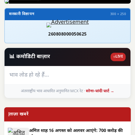
सरकारी विज्ञापन
300 × 250
260808000050625
📊 कमोडिटी बाज़ार
LIVE
भाव लोड हो रहे हैं…
अंतरराष्ट्रीय भाव आधारित अनुमानित MCX रेट ·
सोना-चांदी चार्ट →
ताज़ा खबरें
अमित शाह 16 अगस्त को अलवर आएंगे: 700 करोड़ की