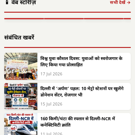
📱 वेब स्टोरीज़
अगस्त को अलवर
दिवासा पर्व की धूम:
यादव का सम्मान:
गांवो
सभी देखें →
आएंगे: 700 करोड़
ग्रामीण पारंपरिक
कॉमनवेल्थ 2026 में
फहरा
की…
वेशभूषा में…
रजत पदक…
शहीद
▶ STORY
▶ STORY
▶ STORY
▶ 
संबंधित खबरें
विश्व युवा कौशल दिवस: युवाओं को स्वरोजगार के
लिए किया गया प्रोत्साहित
17 Jul 2026
दिल्ली में ‘अर्पण’ पहल: 10 मेट्रो स्टेशनों पर खुलेंगे
डोनेशन सेंटर, रोजगार भी
15 Jul 2026
160 किमी/घंटा की रफ्तार से दिल्ली-NCR में
कनेक्टिविटी क्रांति
11 Jul 2026