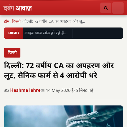
दबंग
आवाज़
होम
›
दिल्ली
›
दिल्ली: 72 वर्षीय CA का अपहरण और लूट,…
बाज़ार
लाइव भाव लोड हो रहे हैं…
दिल्ली
दिल्ली: 72 वर्षीय CA का अपहरण और
लूट, सैनिक फार्म से 4 आरोपी धरे
✍️
Heshma lahre
📅 14 May 2026
⏱️ 5 मिनट पढ़ें