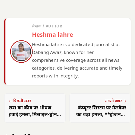
लेखक / AUTHOR
Heshma lahre
Heshma lahre is a dedicated journalist at
Dabang Awaz, known for her
comprehensive coverage across all news
categories, delivering accurate and timely
reports with integrity.
← पिछली खबर
अगली खबर →
रूस का कीव पर भीषण
कंप्यूटर सिस्टम पर मैलवेयर
हवाई हमला, मिसाइल-ड्रोन
का बड़ा हमला, **ट्रोजन**
से तबाही, 9 की मौत
और **की-लॉगर** मिले
अमित शाह 16
आलीराजपुर में
एएसआई ज्ञानेश्वरी
छत्त