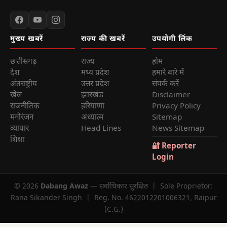
मुख्य खबरें
राज्य की खबरें
उपयोगी लिंक
छत्तीसगढ़
राज्य
होम
देश
मध्य प्रदेश
हमारे बारे में
अंतराष्ट्रीय
उत्तर प्रदेश
संपर्क करें
खेल
झारखंड
Disclaimer
राजनीतिक
हरियाणा
Privacy Policy
मनोरंजन
अध्यात्म
Sitemap
व्यापार
Head Lines
News Sitemap
शिक्षा
🔐 Reporter
Login
© 2026
Dabang Awaz
— सर्वाधिकार सुरक्षित | Sole Proprietor:
Rana Sikander Singh | Reg. No. 4622012201006321, Raipur
(C.G.)