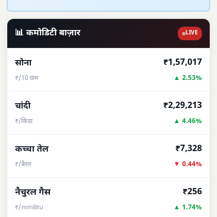
📊 कमोडिटी बाज़ार
LIVE
₹1,57,017
सोना
▲ 2.53%
₹/10 ग्राम
₹2,29,213
चांदी
▲ 4.46%
₹/किग्रा
₹7,328
कच्चा तेल
▼ 0.44%
₹/बैरल
₹256
नैचुरल गैस
▲ 1.74%
₹/mmBtu