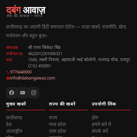
दबंग
आवाज़
सच की आवाज़ • भारत
छत्तीसगढ़ का अग्रणी हिंदी समाचार पोर्टल — ताज़ा खबरें, राजनीति, खेल,
मनोरंजन और बहुत कुछ।
श्री राणा सिकंदर सिंह
संपादक
4622012201006321
पंजीयन क्र.
1500, लक्ष्मी निवास, अहमदजी भाई कॉलोनी, नालगढ़ चौक, रायपुर
पता
(CG) 492001
9770440000
info@dabangawaz.com
मुख्य खबरें
राज्य की खबरें
उपयोगी लिंक
छत्तीसगढ़
राज्य
होम
देश
मध्य प्रदेश
हमारे बारे में
अंतराष्ट्रीय
उत्तर प्रदेश
संपर्क करें