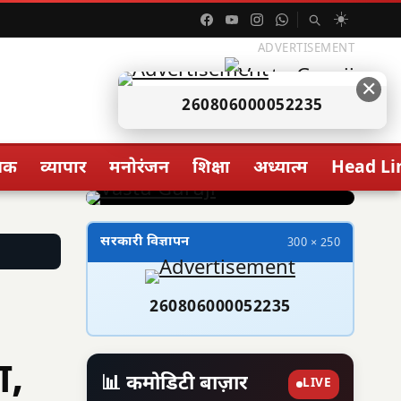
☀️
ADVERTISEMENT
✕
260806000052235
िक
व्यापार
मनोरंजन
शिक्षा
अध्यात्म
Head Li
सरकारी विज्ञापन
300 × 250
260806000052235
ा,
📊 कमोडिटी बाज़ार
LIVE