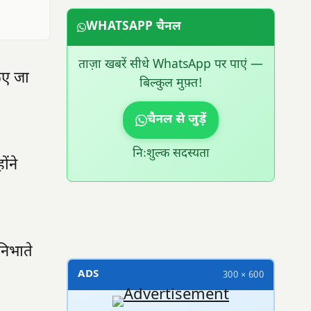
WHATSAPP चैनल
ताज़ा खबरें सीधे WhatsApp पर पाएं —
किए जा
बिल्कुल मुफ़्त!
चैनल से जुड़ें
निःशुल्क सदस्यता
ंने
300 × 100
 निभाते
ADS
300 × 600