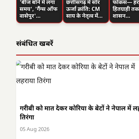
'बीज बोने में लगा
छत्तीसगढ़ में सौर
फोकस— हर प
समय', 'गैंग्स ऑफ
ऊर्जा क्रांति: CM
हितग्राही तक 
वासेपुर'…
साय के नेतृत्व में…
शासन…
संबंधित खबरें
गरीबी को मात देकर कोरिया के बेटों ने नेपाल में 
तिरंगा
05 Aug 2026