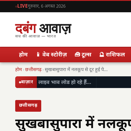
LIVE
गुरुवार, 6 अगस्त 2026
दबंग
आवाज़
सच की आवाज़ — भारत
होम
📱 वेब स्टोरीज़
🧰 टूल्स
🔮 राशिफल
होम
›
छत्तीसगढ़
›
सुखबासुपारा में नलकूप से दूर हुई पेयजल समस्या,…
लाइव भाव लोड हो रहे हैं…
बाज़ार
छत्तीसगढ़
सुखबासुपारा में नलकू