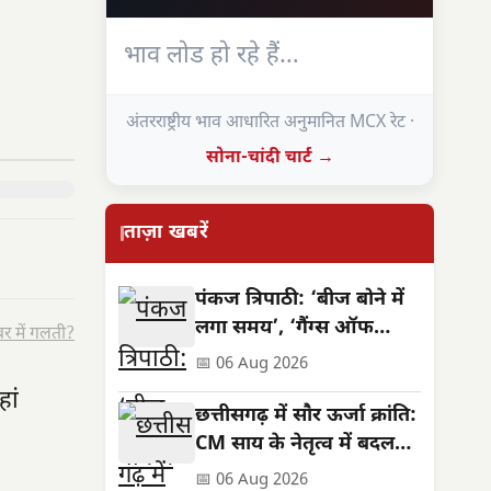
भाव लोड हो रहे हैं…
अंतरराष्ट्रीय भाव आधारित अनुमानित MCX रेट ·
सोना-चांदी चार्ट →
ताज़ा खबरें
पंकज त्रिपाठी: ‘बीज बोने में
लगा समय’, ‘गैंग्स ऑफ
र में गलती?
वासेपुर’ से पहले का सफर
📅 06 Aug 2026
हां
छत्तीसगढ़ में सौर ऊर्जा क्रांति:
CM साय के नेतृत्व में बदलती
तस्वीर
📅 06 Aug 2026