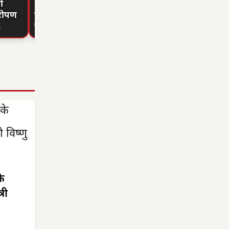
ी
श्रीवास्तव ने वर्ल्ड
कैबिनेट के 7 बड़े
भारी बारिश
रोपण
यूथ स्किल्स में
फैसले: AI मिशन
अलर्ट जारी,
…
जीता…
को 500 करोड़,…
अगस्त…
े
री