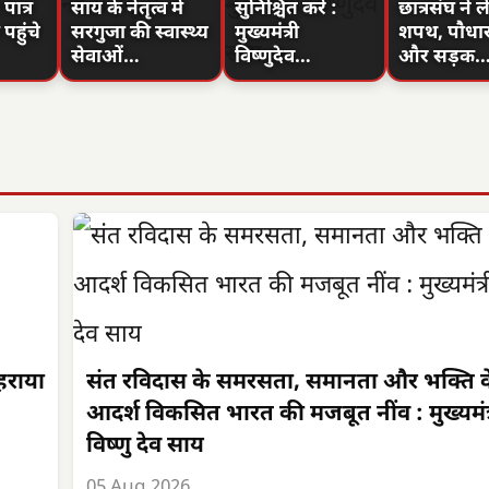
ात्र
साय के नेतृत्व में
सुनिश्चित करें :
छात्रसंघ ने ल
पहुंचे
सरगुजा की स्वास्थ्य
मुख्यमंत्री
शपथ, पौधा
सेवाओं…
विष्णुदेव…
और सड़क
लहराया
संत रविदास के समरसता, समानता और भक्ति क
आदर्श विकसित भारत की मजबूत नींव : मुख्यमंत्
विष्णु देव साय
05 Aug 2026