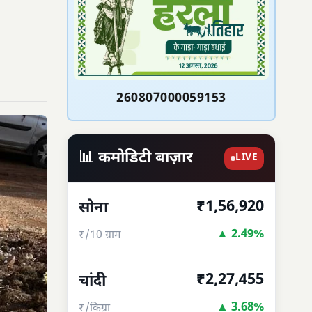
260807000059153
📊 कमोडिटी बाज़ार
LIVE
₹1,56,920
सोना
▲ 2.49%
₹/10 ग्राम
₹2,27,455
चांदी
▲ 3.68%
₹/किग्रा