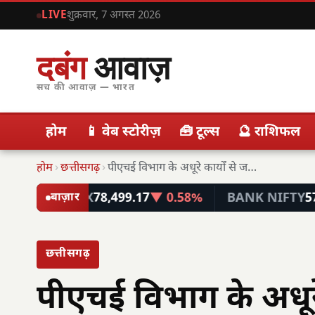
LIVE
शुक्रवार, 7 अगस्त 2026
दबंग
आवाज़
सच की आवाज़ — भारत
होम
📱 वेब स्टोरीज़
🧰 टूल्स
🔮 राशिफल
होम
›
छत्तीसगढ़
›
पीएचई विभाग के अधूरे कार्यों से जनता परेशान,…
SEX
78,499.17
▼ 0.58%
BANK NIFTY
57,746.45
▼ 0
बाज़ार
छत्तीसगढ़
पीएचई विभाग के अधूरे