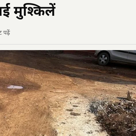
ई मुश्किलें
पढ़ें