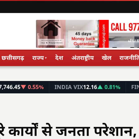
छत्तीसगढ़
राज्य
देश
अंतराष्ट्रीय
खेल
राजनीत
▾
.55%
INDIA VIX
12.16
▲ 0.81%
FIN NIFTY
26,
 कार्यों से जनता परेशान,