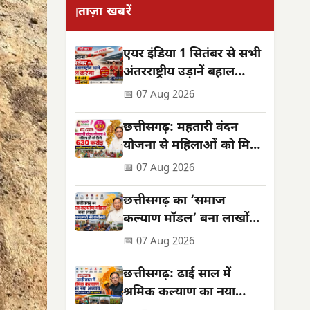
ताज़ा खबरें
एयर इंडिया 1 सितंबर से सभी
अंतरराष्ट्रीय उड़ानें बहाल
करेगा, फ्रीक्वेंसी भी बढ़ेगी
📅 07 Aug 2026
छत्तीसगढ़: महतारी वंदन
योजना से महिलाओं को मिले
**630 करोड़**,
📅 07 Aug 2026
सशक्तिकरण की नई मिसाल
छत्तीसगढ़ का ‘समाज
कल्याण मॉडल’ बना लाखों
जरूरतमंदों की संजीवनी
📅 07 Aug 2026
छत्तीसगढ़: ढाई साल में
श्रमिक कल्याण का नया