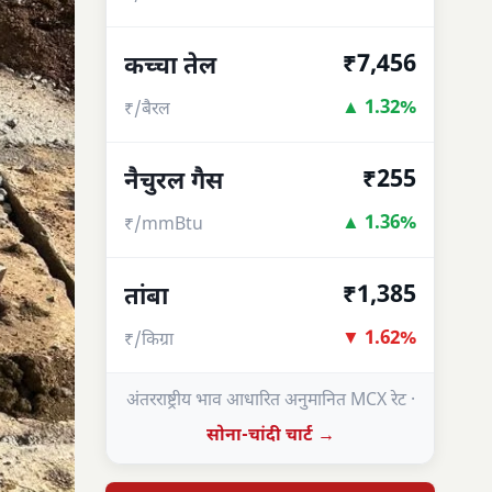
₹7,456
कच्चा तेल
▲ 1.32%
₹/बैरल
₹255
नैचुरल गैस
▲ 1.36%
₹/mmBtu
₹1,385
तांबा
▼ 1.62%
₹/किग्रा
अंतरराष्ट्रीय भाव आधारित अनुमानित MCX रेट ·
सोना-चांदी चार्ट →