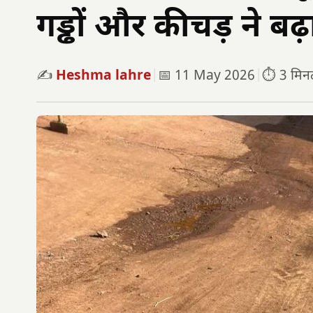
गड्ढों और कीचड़ ने बढ़ा
✍️
Heshma lahre
|
📅 11 May 2026
|
⏱️ 3 मिनट 