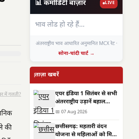
📊 कमोडिटी बाज़ार
LIVE
भाव लोड हो रहे हैं…
अंतरराष्ट्रीय भाव आधारित अनुमानित MCX रेट ·
सोना-चांदी चार्ट →
ताज़ा खबरें
एयर इंडिया 1 सितंबर से सभी
र में गलती?
अंतरराष्ट्रीय उड़ानें बहाल
करेगा, फ्रीक्वेंसी भी बढ़ेगी
ासनिक
📅 07 Aug 2026
छत्तीसगढ़: महतारी वंदन
ले की
योजना से महिलाओं को मिले