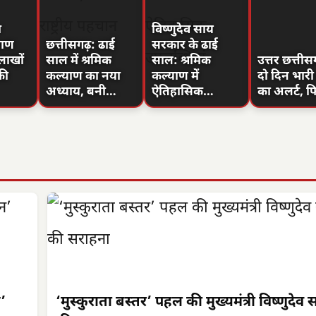
ा
विष्णुदेव साय
याण
छत्तीसगढ़: ढाई
सरकार के ढाई
लाखों
साल में श्रमिक
साल: श्रमिक
उत्तर छत्तीसग
की
कल्याण का नया
कल्याण में
दो दिन भारी
अध्याय, बनी…
ऐतिहासिक…
का अलर्ट, 
न’
‘मुस्कुराता बस्तर’ पहल की मुख्यमंत्री विष्णुदेव 