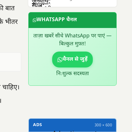
 की बात
WHATSAPP चैनल
के भीतर
ताज़ा खबरें सीधे WhatsApp पर पाएं —
बिल्कुल मुफ़्त!
चैनल से जुड़ें
निःशुल्क सदस्यता
ना चाहिए।
300 × 100
।
ADS
300 × 600