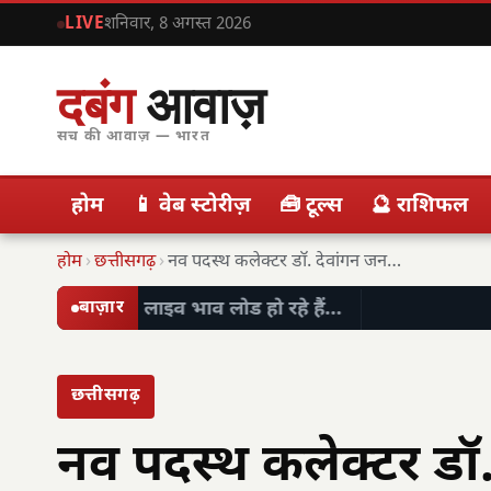
LIVE
शनिवार, 8 अगस्त 2026
दबंग
आवाज़
सच की आवाज़ — भारत
होम
📱 वेब स्टोरीज़
🧰 टूल्स
🔮 राशिफल
होम
›
छत्तीसगढ़
›
नव पदस्थ कलेक्टर डॉ. देवांगन जनसेवा में तुरंत…
लाइव भाव लोड हो रहे हैं…
बाज़ार
छत्तीसगढ़
नव पदस्थ कलेक्टर डॉ. 