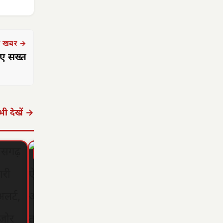
 खबर →
ुए सख्त
ी देखें →
▶ STORY
▶ STORY
▶ STORY