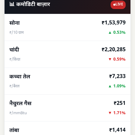
📊 कमोडिटी बाज़ार
LIVE
₹1,53,979
सोना
▲ 0.53%
₹/10 ग्राम
₹2,20,285
चांदी
▼ 0.59%
₹/किग्रा
₹7,233
कच्चा तेल
▲ 1.09%
₹/बैरल
₹251
नैचुरल गैस
▼ 1.71%
₹/mmBtu
₹1,414
तांबा