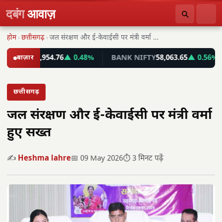
दबंग
आवाज़
होम
›
छत्तीसगढ़
›
जल संरक्षण और ई-केवाईसी पर मंत्री वर्मा हुए…
NSEX
78,954.76
बाज़ार
▲ 0.48%
BANK NIFTY
58,063.65
▲ 0.56%
छत्तीसगढ़
जल संरक्षण और ई-केवाईसी पर मंत्री वर्मा
हुए सख्त
✍️
Heshma lahre
📅 09 May 2026
⏱️ 3 मिनट पढ़ें