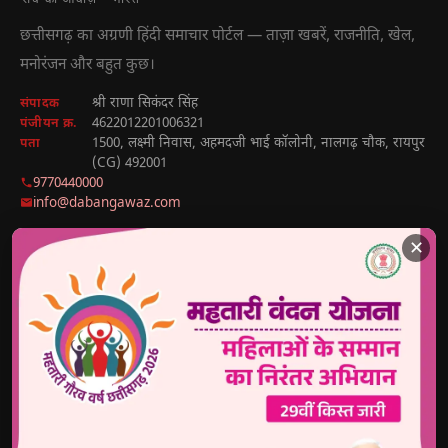
छत्तीसगढ़ का अग्रणी हिंदी समाचार पोर्टल — ताज़ा खबरें, राजनीति, खेल,
मनोरंजन और बहुत कुछ।
श्री राणा सिकंदर सिंह
संपादक
4622012201006321
पंजीयन क्र.
1500, लक्ष्मी निवास, अहमदजी भाई कॉलोनी, नालगढ़ चौक, रायपुर
पता
(CG) 492001
9770440000
info@dabangawaz.com
✕
मुख्य खबरें
राज्य की खबरें
उपयोगी लिंक
छत्तीसगढ़
राज्य
होम
देश
मध्य प्रदेश
हमारे बारे में
अंतराष्ट्रीय
उत्तर प्रदेश
संपर्क करें
खेल
झारखंड
Disclaimer
राजनीतिक
हरियाणा
Privacy Policy
मनोरंजन
अध्यात्म
Sitemap