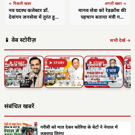
← पिछली खबर
अगली खबर →
नव पदस्थ कलेक्टर डॉ.
मानव सेवा को रेडक्रॉस की
देवांगन जनसेवा में तुरंत हुए
पहचान बताया मंत्री गजेंद्र
सक्रिय
यादव ने
📱 वेब स्टोरीज़
सभी देखें →
▶ STORY
▶ STORY
▶ STORY
▶ 
पंकज त्रिपाठी:
मुख्यमंत्री साय का
मुख्य
'बीज बोने में लगा
छत्तीसगढ़ में सौर
फोकस— हर पात्र
साय क
समय', 'गैंग्स ऑफ
ऊर्जा क्रांति: CM
हितग्राही तक पहुंचे
सरगु
वासेपुर'…
साय के नेतृत्व में…
शासन…
सेव
संबंधित खबरें
गरीबी को मात देकर कोरिया के बेटों ने नेपाल में
लहराया तिरंगा