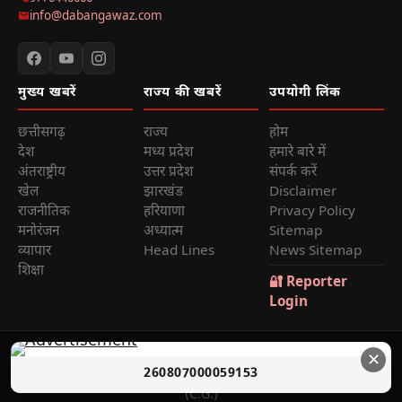
info@dabangawaz.com
मुख्य खबरें
राज्य की खबरें
उपयोगी लिंक
छत्तीसगढ़
राज्य
होम
देश
मध्य प्रदेश
हमारे बारे में
अंतराष्ट्रीय
उत्तर प्रदेश
संपर्क करें
खेल
झारखंड
Disclaimer
राजनीतिक
हरियाणा
Privacy Policy
मनोरंजन
अध्यात्म
Sitemap
व्यापार
Head Lines
News Sitemap
शिक्षा
🔐 Reporter
Login
© 2026
Dabang Awaz
— सर्वाधिकार सुरक्षित | Sole Proprietor:
✕
260807000059153
Rana Sikander Singh | Reg. No. 4622012201006321, Raipur
(C.G.)