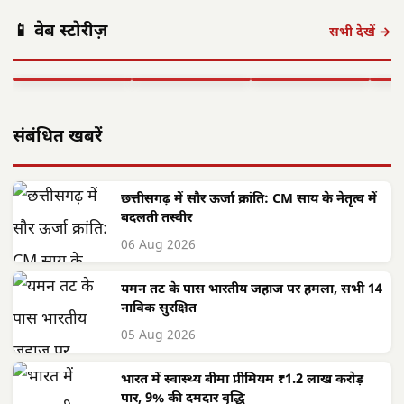
सरकारी भर्ती में
साय ने 'मेरी बेटी–
'मुस्
📱 वेब स्टोरीज़
उत्तर छत्तीसगढ़ में दो
ऐतिहासिक सुधार:
मेरा अभिमान'
पहल 
सभी देखें →
दिन भारी बारिश का
आवेदन से नियुक्ति
अभियान का
विष्
अलर्ट, फिर…
तक सब…
किया…
सरा
▶ STORY
▶ STORY
▶ STORY
▶ 
संबंधित खबरें
छत्तीसगढ़ में सौर ऊर्जा क्रांति: CM साय के नेतृत्व में
बदलती तस्वीर
06 Aug 2026
यमन तट के पास भारतीय जहाज पर हमला, सभी 14
नाविक सुरक्षित
05 Aug 2026
भारत में स्वास्थ्य बीमा प्रीमियम ₹1.2 लाख करोड़
पार, 9% की दमदार वृद्धि