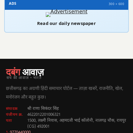
ADS
300 × 600
Read our daily newspaper
दबंग
आवाज़
सच की आवाज़ • भारत
छत्तीसगढ़ का अग्रणी हिंदी समाचार पोर्टल — ताज़ा खबरें, राजनीति, खेल,
मनोरंजन और बहुत कुछ।
श्री राणा सिकंदर सिंह
संपादक
4622012201006321
पंजीयन क्र.
1500, लक्ष्मी निवास, अहमदजी भाई कॉलोनी, नालगढ़ चौक, रायपुर
पता
(CG) 492001
9770440000