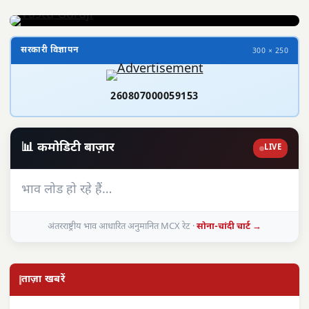
सरकारी विज्ञापन
300 × 250
260807000059153
📊 कमोडिटी बाज़ार
LIVE
भाव लोड हो रहे हैं…
अंतरराष्ट्रीय भाव आधारित अनुमानित MCX रेट ·
सोना-चांदी चार्ट →
ताज़ा खबरें