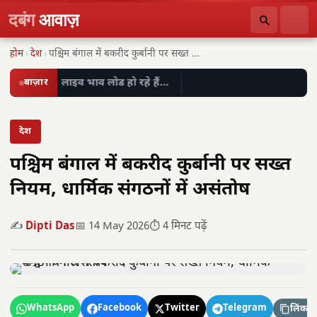
दबंग
आवाज़
होम
›
देश
›
पश्चिम बंगाल में बकरीद कुर्बानी पर सख्त नियम,…
बाज़ार
लाइव भाव लोड हो रहे हैं…
देश
पश्चिम बंगाल में बकरीद कुर्बानी पर सख्त
नियम, धार्मिक संगठनों में असंतोष
✍️
Dipti Das
📅 14 May 2026
⏱️ 4 मिनट पढ़ें
WhatsApp
Facebook
Twitter
Telegram
लिंक कॉ