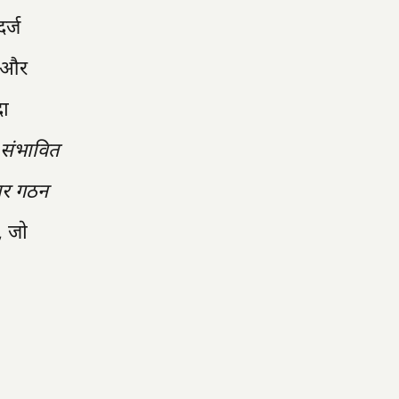
र्ज
ा और
दा
 संभावित
कार गठन
, जो