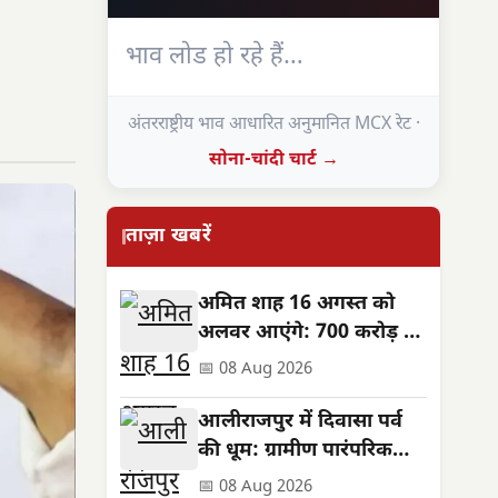
भाव लोड हो रहे हैं…
अंतरराष्ट्रीय भाव आधारित अनुमानित MCX रेट ·
सोना-चांदी चार्ट →
ताज़ा खबरें
अमित शाह 16 अगस्त को
अलवर आएंगे: 700 करोड़ की
सौगात, जनसभा स्थल बदला
📅 08 Aug 2026
आलीराजपुर में दिवासा पर्व
की धूम: ग्रामीण पारंपरिक
वेशभूषा में झूमे, सुख-समृद्धि
📅 08 Aug 2026