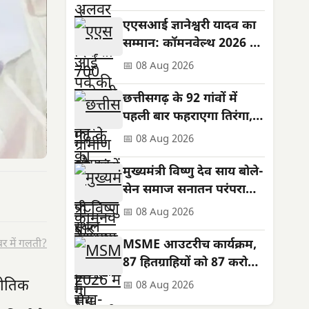
की कामना
एएसआई ज्ञानेश्वरी यादव का
सम्मान: कॉमनवेल्थ 2026 में
रजत पदक जीता
📅 08 Aug 2026
छत्तीसगढ़ के 92 गांवों में
पहली बार फहराएगा तिरंगा,
शहीदों को सम्मान
📅 08 Aug 2026
मुख्यमंत्री विष्णु देव साय बोले-
सेन समाज सनातन परंपराओं
और सामाजिक समरसता का
📅 08 Aug 2026
मजबूत आधार
र में गलती?
MSME आउटरीच कार्यक्रम,
87 हितग्राहियों को 87 करोड़
के ऋण स्वीकृत; तरणजीत
नीतिक
📅 08 Aug 2026
सिंह होरा रहे विशिष्ट अतिथि