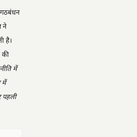
गठबंधन
ा
ने
ी है।
स की
ीति में
में
र पहली