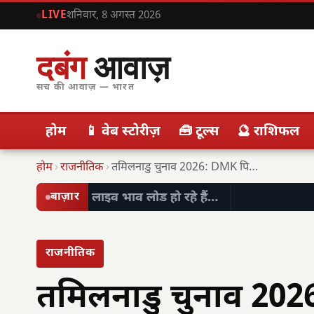
LIVE
शनिवार, 8 अगस्त 2026
दबंग
आवाज़
सच की आवाज़ — भारत
होम
📱 वेब स्टोरीज़
🧰 टूल्स
🔮 राशिफल
होम
›
राजनीतिक
›
तमिलनाडु चुनाव 2026: DMK पिछड़ी, विजय की TVK…
लाइव भाव लोड हो रहे हैं…
बाज़ार
राजनीतिक
तमिलनाडु चुनाव 202