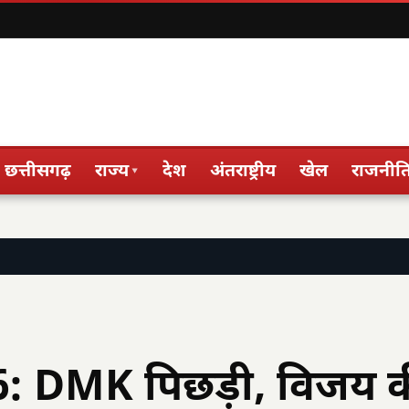
छत्तीसगढ़
राज्य
देश
अंतराष्ट्रीय
खेल
राजनीत
▾
6: DMK पिछड़ी, विजय 