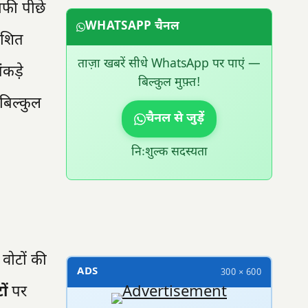
ाफी पीछे
WHATSAPP चैनल
याशित
ताज़ा खबरें सीधे WhatsApp पर पाएं —
कड़े
बिल्कुल मुफ़्त!
 बिल्कुल
चैनल से जुड़ें
निःशुल्क सदस्यता
300 × 100
 वोटों की
ADS
300 × 600
ों
पर