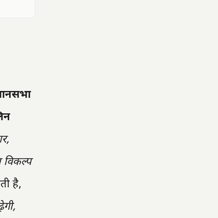
धानसभा
लिन
ार,
ा विकल्प
ती है,
ेगी,