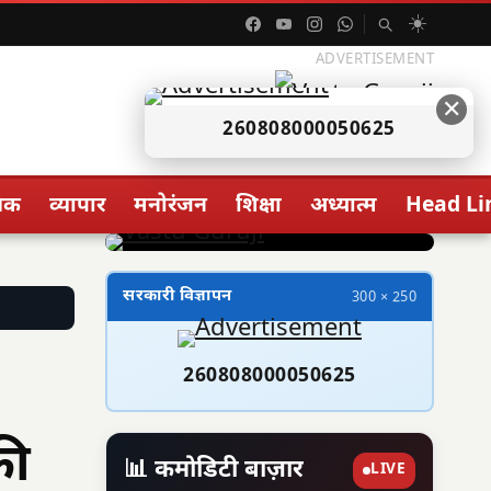
☀️
ADVERTISEMENT
✕
260808000050625
िक
व्यापार
मनोरंजन
शिक्षा
अध्यात्म
Head Li
सरकारी विज्ञापन
300 × 250
260808000050625
की
📊 कमोडिटी बाज़ार
LIVE