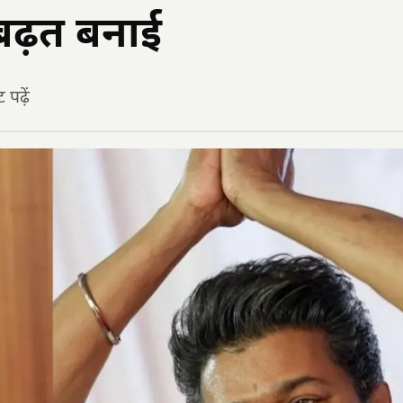
 बढ़त बनाई
पढ़ें