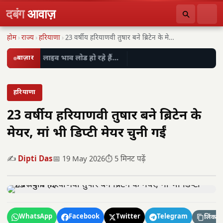
दबंग
आवाज़
होम
›
राज्य
›
हरियाणा
›
23 वर्षीय हरियाणवी तुषार बने ब्रिटेन के मेयर,…
बाज़ार
लाइव भाव लोड हो रहे हैं…
हरियाणा
23 वर्षीय हरियाणवी तुषार बने ब्रिटेन के
मेयर, मां भी डिप्टी मेयर चुनी गईं
✍️
Dipti Das
📅 19 May 2026
⏱️ 5 मिनट पढ़ें
WhatsApp
Facebook
Twitter
Telegram
लिंक कॉ