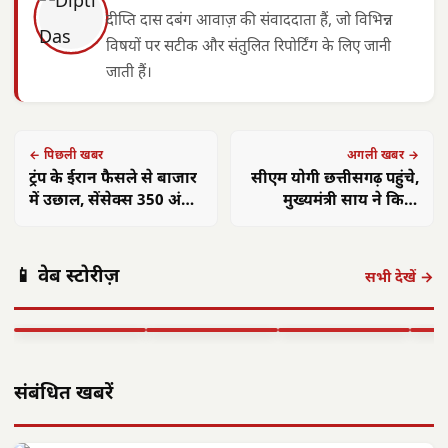
दीप्ति दास दबंग आवाज़ की संवाददाता हैं, जो विभिन्न
विषयों पर सटीक और संतुलित रिपोर्टिंग के लिए जानी
जाती हैं।
← पिछली खबर
अगली खबर →
ट्रंप के ईरान फैसले से बाजार
सीएम योगी छत्तीसगढ़ पहुंचे,
में उछाल, सेंसेक्स 350 अंक
मुख्यमंत्री साय ने किया
चढ़ा, निफ्टी 23700 पार
गर्मजोशी से स्वागत
पंकज त्रिपाठी:
मुख्यमंत्री साय का
मुख्य
📱 वेब स्टोरीज़
'बीज बोने में लगा
छत्तीसगढ़ में सौर
फोकस— हर पात्र
साय क
सभी देखें →
समय', 'गैंग्स ऑफ
ऊर्जा क्रांति: CM
हितग्राही तक पहुंचे
सरगु
वासेपुर'…
साय के नेतृत्व में…
शासन…
सेव
▶ STORY
▶ STORY
▶ STORY
▶ 
संबंधित खबरें