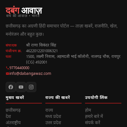
दबंग
आवाज़
सच की आवाज़ • भारत
छत्तीसगढ़ का अग्रणी हिंदी समाचार पोर्टल — ताज़ा खबरें, राजनीति, खेल,
मनोरंजन और बहुत कुछ।
श्री राणा सिकंदर सिंह
संपादक
4622012201006321
पंजीयन क्र.
1500, लक्ष्मी निवास, अहमदजी भाई कॉलोनी, नालगढ़ चौक, रायपुर
पता
(CG) 492001
9770440000
info@dabangawaz.com
मुख्य खबरें
राज्य की खबरें
उपयोगी लिंक
छत्तीसगढ़
राज्य
होम
देश
मध्य प्रदेश
हमारे बारे में
अंतराष्ट्रीय
उत्तर प्रदेश
संपर्क करें