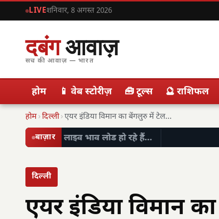
LIVE
शनिवार, 8 अगस्त 2026
दबंग
आवाज़
सच की आवाज़ — भारत
होम
📱 वेब स्टोरीज़
🧰 टूल्स
🔮 राशिफल
होम
›
दिल्ली
›
एयर इंडिया विमान का बेंगलुरु में टेलस्ट्राइक, सभी…
लाइव भाव लोड हो रहे हैं…
बाज़ार
दिल्ली
एयर इंडिया विमान का बे