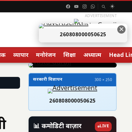
☀️
ADVERTISEMENT
✕
260808000050625
िक
व्यापार
मनोरंजन
शिक्षा
अध्यात्म
Head Li
सरकारी विज्ञापन
300 × 250
260808000050625
भी
📊 कमोडिटी बाज़ार
LIVE