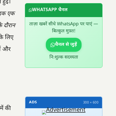
न हुई।
WHATSAPP चैनल
राइक एक
ताज़ा खबरें सीधे WhatsApp पर पाएं —
े दौरान
बिल्कुल मुफ़्त!
के लिए
चैनल से जुड़ें
ों और
निःशुल्क सदस्यता
300 × 100
ADS
300 × 600
में की