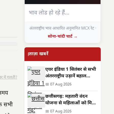
भाव लोड हो रहे हैं…
अंतरराष्ट्रीय भाव आधारित अनुमानित MCX रेट ·
सोना-चांदी चार्ट →
ताज़ा खबरें
एयर इंडिया 1 सितंबर से सभी
अंतरराष्ट्रीय उड़ानें बहाल
र में गलती?
करेगा, फ्रीक्वेंसी भी बढ़ेगी
📅 07 Aug 2026
समय
छत्तीसगढ़: महतारी वंदन
योजना से महिलाओं को मिले
कि सभी
**630 करोड़**,
📅 07 Aug 2026