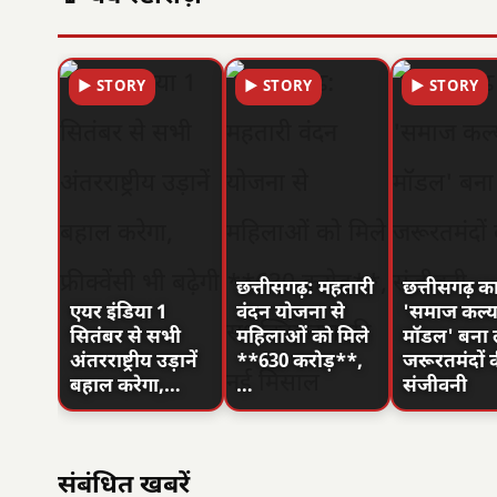
▶ STORY
▶ STORY
▶ STORY
छत्तीसगढ़: महतारी
छत्तीसगढ़ क
एयर इंडिया 1
वंदन योजना से
'समाज कल्
सितंबर से सभी
महिलाओं को मिले
मॉडल' बना 
अंतरराष्ट्रीय उड़ानें
**630 करोड़**,
जरूरतमंदों 
बहाल करेगा,…
…
संजीवनी
संबंधित खबरें