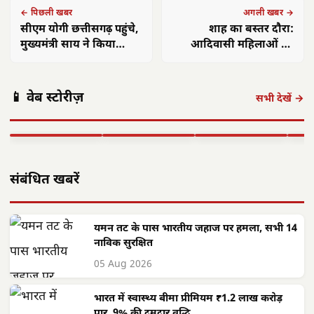
← पिछली खबर
अगली खबर →
सीएम योगी छत्तीसगढ़ पहुंचे,
शाह का बस्तर दौरा:
मुख्यमंत्री साय ने किया
आदिवासी महिलाओं को
गर्मजोशी से स्वागत
गाय-भैंस, नक्सलवाद खात्मे
का दावा
पंकज त्रिपाठी:
मुख्यमंत्री साय का
मुख्य
📱 वेब स्टोरीज़
'बीज बोने में लगा
छत्तीसगढ़ में सौर
फोकस— हर पात्र
साय क
सभी देखें →
समय', 'गैंग्स ऑफ
ऊर्जा क्रांति: CM
हितग्राही तक पहुंचे
सरगु
वासेपुर'…
साय के नेतृत्व में…
शासन…
सेव
▶ STORY
▶ STORY
▶ STORY
▶ 
संबंधित खबरें
यमन तट के पास भारतीय जहाज पर हमला, सभी 14
नाविक सुरक्षित
05 Aug 2026
भारत में स्वास्थ्य बीमा प्रीमियम ₹1.2 लाख करोड़
पार, 9% की दमदार वृद्धि