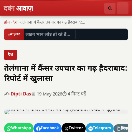
दबंग
आवाज़
होम
›
देश
›
तेलंगाना में कैंसर उपचार का गढ़ हैदराबाद: रिपोर्ट…
बाज़ार
लाइव भाव लोड हो रहे हैं…
देश
तेलंगाना में कैंसर उपचार का गढ़ हैदराबाद:
रिपोर्ट में खुलासा
✍️
Dipti Das
📅 19 May 2026
⏱️ 4 मिनट पढ़ें
WhatsApp
Facebook
Twitter
Telegram
लिंक कॉ