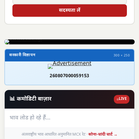
सदस्यता लें
सरकारी विज्ञापन
300 × 250
260807000059153
📊 कमोडिटी बाज़ार
LIVE
भाव लोड हो रहे हैं…
अंतरराष्ट्रीय भाव आधारित अनुमानित MCX रेट ·
सोना-चांदी चार्ट →