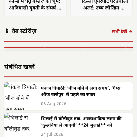
कान्स में ‘RJ बस्तर’ की धूम:
दिल्ली एयरपोर्ट पर इबोला
आदिवासी युवती के संघर्ष ने
अलर्ट: उच्च जोखिम वाले
जीता दिल
देशों के यात्रियों को चेतावनी
छत्तीसगढ़: महतारी
छत्तीसगढ़ का
एयर इंडिया 1
वंदन योजना से
'समाज कल्याण
छत्त
📱 वेब स्टोरीज़
सितंबर से सभी
महिलाओं को मिले
मॉडल' बना लाखों
में 
सभी देखें →
अंतरराष्ट्रीय उड़ानें
**630 करोड़**,
जरूरतमंदों की
का न
बहाल करेगा,…
…
संजीवनी
बनी
▶ STORY
▶ STORY
▶ STORY
▶ 
संबंधित खबरें
पंकज त्रिपाठी: ‘बीज बोने में लगा समय’, ‘गैंग्स
ऑफ वासेपुर’ से पहले का सफर
06 Aug 2026
भिलाई से बॉलीवुड तक: आकाशादित्य लामा की
‘दुल्हनिया ले आएगी’ **24 जुलाई** को
24 Jul 2026