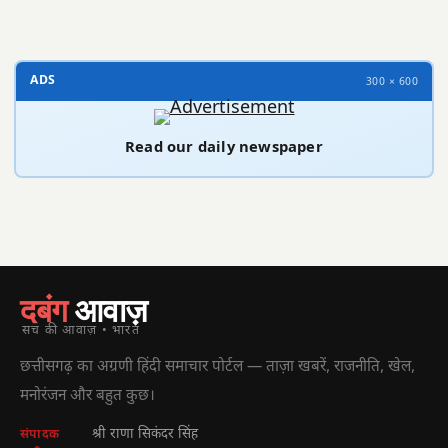
ADS
300 × 600
Read our daily newspaper
दबंग
आवाज़
सच की आवाज़ • भारत
छत्तीसगढ़ का अग्रणी हिंदी समाचार पोर्टल — ताज़ा खबरें, राजनीति, खेल,
मनोरंजन और बहुत कुछ।
श्री राणा सिकंदर सिंह
संपादक