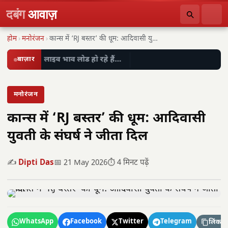
दबंग
आवाज़
होम
›
मनोरंजन
›
कान्स में ‘RJ बस्तर’ की धूम: आदिवासी युवती…
बाज़ार
लाइव भाव लोड हो रहे हैं…
मनोरंजन
कान्स में ‘RJ बस्तर’ की धूम: आदिवासी
युवती के संघर्ष ने जीता दिल
✍️
Dipti Das
📅 21 May 2026
⏱️ 4 मिनट पढ़ें
WhatsApp
Facebook
Twitter
Telegram
लिंक कॉ