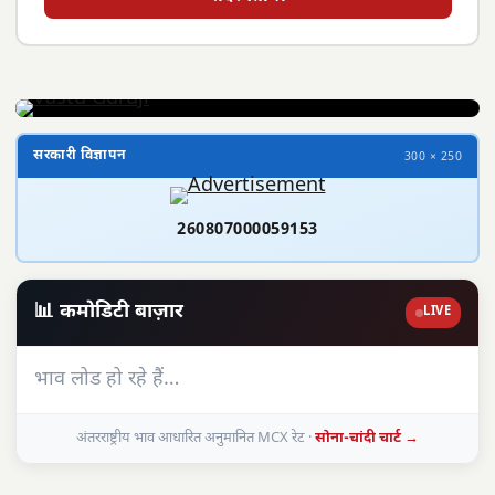
सरकारी विज्ञापन
300 × 250
260807000059153
📊 कमोडिटी बाज़ार
LIVE
भाव लोड हो रहे हैं…
अंतरराष्ट्रीय भाव आधारित अनुमानित MCX रेट ·
सोना-चांदी चार्ट →