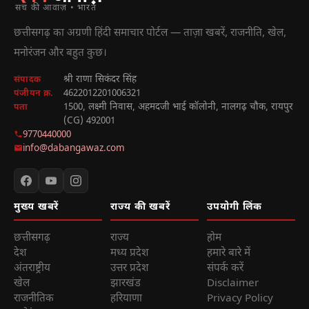
सच की आवाज़ • भारत
छत्तीसगढ़ का अग्रणी हिंदी समाचार पोर्टल — ताज़ा खबरें, राजनीति, खेल,
मनोरंजन और बहुत कुछ।
श्री राणा सिकंदर सिंह
संपादक
4622012201006321
पंजीयन क्र.
1500, लक्ष्मी निवास, अहमदजी भाई कॉलोनी, नालगढ़ चौक, रायपुर
पता
(CG) 492001
9770440000
info@dabangawaz.com
मुख्य खबरें
राज्य की खबरें
उपयोगी लिंक
छत्तीसगढ़
राज्य
होम
देश
मध्य प्रदेश
हमारे बारे में
अंतराष्ट्रीय
उत्तर प्रदेश
संपर्क करें
खेल
झारखंड
Disclaimer
राजनीतिक
हरियाणा
Privacy Policy