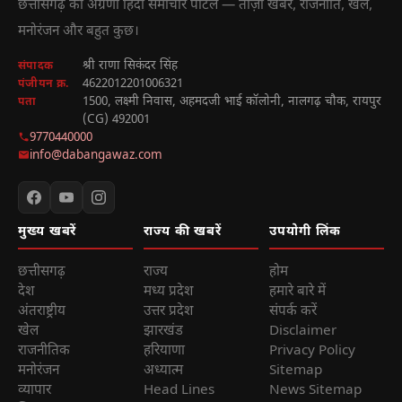
छत्तीसगढ़ का अग्रणी हिंदी समाचार पोर्टल — ताज़ा खबरें, राजनीति, खेल,
मनोरंजन और बहुत कुछ।
श्री राणा सिकंदर सिंह
संपादक
4622012201006321
पंजीयन क्र.
1500, लक्ष्मी निवास, अहमदजी भाई कॉलोनी, नालगढ़ चौक, रायपुर
पता
(CG) 492001
9770440000
info@dabangawaz.com
मुख्य खबरें
राज्य की खबरें
उपयोगी लिंक
छत्तीसगढ़
राज्य
होम
देश
मध्य प्रदेश
हमारे बारे में
अंतराष्ट्रीय
उत्तर प्रदेश
संपर्क करें
खेल
झारखंड
Disclaimer
राजनीतिक
हरियाणा
Privacy Policy
मनोरंजन
अध्यात्म
Sitemap
व्यापार
Head Lines
News Sitemap