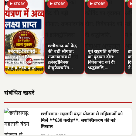
▶ STORY
▶ STORY
▶ STORY
▶ 
छत्तीसगढ़ को केंद्र
मनेंद्रगढ़-चिरमिरी-
की बड़ी सौगात:
पूर्व राष्ट्रपति कोविंद
ढाई 
भरतपुर HIV
राजनांदगांव में
का वृंदावन दौरा:
कल्
नियंत्रण में अव्वल,
इलेक्ट्रॉनिक्स
विवेकानंद को दी
दिशा
राष्ट्रीय लक्ष्य प्राप्त
मैन्युफैक्चरिंग…
श्रद्धांजलि,…
ने…
संबंधित खबरें
छत्तीसगढ़: महतारी वंदन योजना से महिलाओं को
मिले **630 करोड़**, सशक्तिकरण की नई
मिसाल