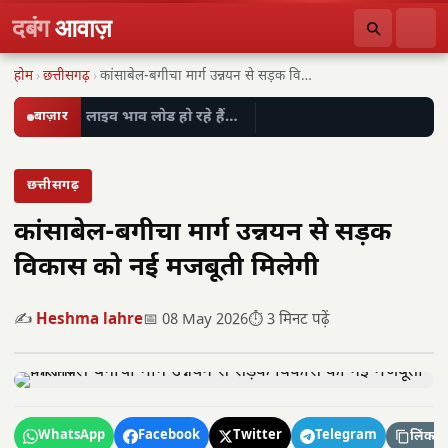
दबंग
आवाज़
होम
›
छत्तीसगढ़
›
कांसाबेल-बगीचा मार्ग उन्नयन से सड़क विकास को नई…
बाज़ार
लाइव भाव लोड हो रहे हैं…
छत्तीसगढ़
कांसाबेल-बगीचा मार्ग उन्नयन से सड़क
विकास को नई मजबूती मिलेगी
✍️
Heshma lahre
📅 08 May 2026
⏱️ 3 मिनट पढ़ें
WhatsApp
Facebook
Twitter
Telegram
लिंक कॉ