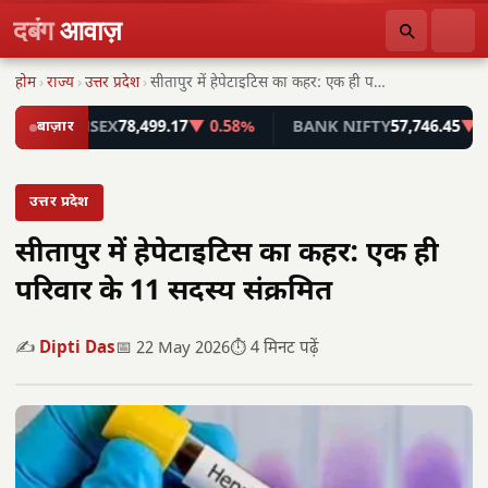
दबंग
आवाज़
होम
›
राज्य
›
उत्तर प्रदेश
›
सीतापुर में हेपेटाइटिस का कहर: एक ही परिवार…
SENSEX
बाज़ार
78,499.17
▼ 0.58%
BANK NIFTY
57,746.45
▼ 0.55%
उत्तर प्रदेश
सीतापुर में हेपेटाइटिस का कहर: एक ही
परिवार के 11 सदस्य संक्रमित
✍️
Dipti Das
📅 22 May 2026
⏱️ 4 मिनट पढ़ें