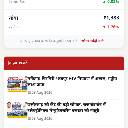
▲ 0.83%
₹/mmBtu
₹1,383
तांबा
▼ 1.76%
₹/किग्रा
अंतरराष्ट्रीय भाव आधारित अनुमानित MCX रेट ·
सोना-चांदी चार्ट →
ताज़ा खबरें
मनेंद्रगढ़-चिरमिरी-भरतपुर HIV नियंत्रण में अव्वल, राष्ट्रीय
लक्ष्य प्राप्त
📅 08 Aug 2026
छत्तीसगढ़ को केंद्र की बड़ी सौगात: राजनांदगांव में
इलेक्ट्रॉनिक्स मैन्युफैक्चरिंग क्लस्टर को मंजूरी
📅 08 Aug 2026