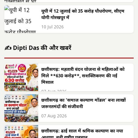
यूपी में 12 जुलाई को 35 करोड़ पौधरोपण, सीएम
योगी गोरखपुर में
10 Jul 2026
✍️ Dipti Das की और खबरें
छत्तीसगढ़: महतारी वंदन योजना से महिलाओं को
मिले **630 करोड़**, सशक्तिकरण की नई
मिसाल
07 Aug 2026
छत्तीसगढ़ का 'समाज कल्याण मॉडल' बना लाखों
जरूरतमंदों की संजीवनी
07 Aug 2026
छत्तीसगढ़: ढाई साल में श्रमिक कल्याण का नया
अध्याय, बनी राष्ट्रीय पहचान