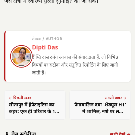
जैसे क्षेत्रों में स्वास्थ्य सुरक्षा सुनिश्चित की जा सके।
लेखक / AUTHOR
Dipti Das
दीप्ति दास दबंग आवाज़ की संवाददाता हैं, जो विभिन्न
विषयों पर सटीक और संतुलित रिपोर्टिंग के लिए जानी
जाती हैं।
← पिछली खबर
अगली खबर →
सीतापुर में हेपेटाइटिस का
प्रेगाबालिन दवा ‘शेड्यूल H1’
कहर: एक ही परिवार के 11
में शामिल, नशे पर लगाम
सदस्य संक्रमित
कसने को सख्त नियम
छत्तीसगढ़ को केंद्र
मनेंद्रगढ़-चिरमिरी-
की बड़ी सौगात:
पूर्व राष्ट्रपति कोविंद
ढाई 
📱 वेब स्टोरीज़
भरतपुर HIV
राजनांदगांव में
का वृंदावन दौरा:
कल्
सभी देखें →